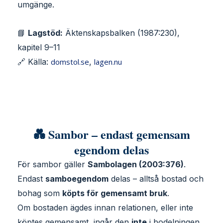
umgänge.
📘
Lagstöd:
Äktenskapsbalken (1987:230),
kapitel 9–11
🔗 Källa:
domstol.se
,
lagen.nu
💑 Sambor – endast gemensam
egendom delas
För sambor gäller
Sambolagen (2003:376)
.
Endast
samboegendom
delas – alltså bostad och
bohag som
köpts för gemensamt bruk
.
Om bostaden ägdes innan relationen, eller inte
köptes gemensamt, ingår den
inte
i bodelningen.