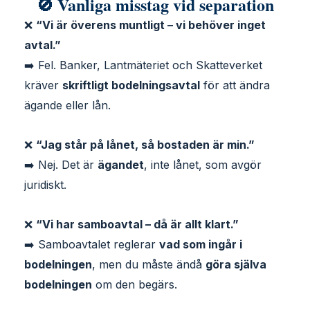
🚫 Vanliga misstag vid separation
❌
“Vi är överens muntligt – vi behöver inget
avtal.”
➡️ Fel. Banker, Lantmäteriet och Skatteverket
kräver
skriftligt bodelningsavtal
för att ändra
ägande eller lån.
❌
“Jag står på lånet, så bostaden är min.”
➡️ Nej. Det är
ägandet
, inte lånet, som avgör
juridiskt.
❌
“Vi har samboavtal – då är allt klart.”
➡️ Samboavtalet reglerar
vad som ingår i
bodelningen
, men du måste ändå
göra själva
bodelningen
om den begärs.