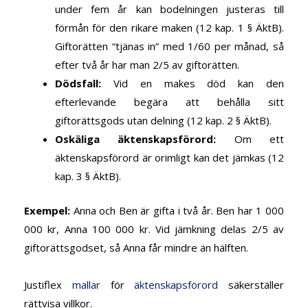
under fem år kan bodelningen justeras till
förmån för den rikare maken (12 kap. 1 § ÄktB).
Giftorätten “tjänas in” med 1/60 per månad, så
efter två år har man 2/5 av giftorätten.
Dödsfall
:
Vid en makes död kan den
efterlevande begära att behålla sitt
giftorättsgods utan delning (12 kap. 2 § ÄktB).
Oskäliga äktenskapsförord
:
Om ett
äktenskapsförord är orimligt kan det jämkas (12
kap. 3 § ÄktB).
Exempel
:
Anna och Ben är gifta i två år. Ben har 1 000
000 kr, Anna 100 000 kr. Vid jämkning delas 2/5 av
giftorättsgodset, så Anna får mindre än hälften.
Justiflex
mallar
för
äktenskapsförord
säkerställer
rättvisa villkor.