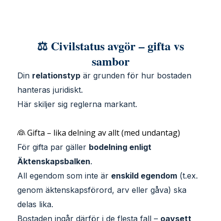
⚖️ Civilstatus avgör – gifta vs
sambor
Din
relationstyp
är grunden för hur bostaden
hanteras juridiskt.
Här skiljer sig reglerna markant.
👰 Gifta – lika delning av allt (med undantag)
För gifta par gäller
bodelning enligt
Äktenskapsbalken
.
All egendom som inte är
enskild egendom
(t.ex.
genom äktenskapsförord, arv eller gåva) ska
delas lika.
Bostaden ingår därför i de flesta fall –
oavsett