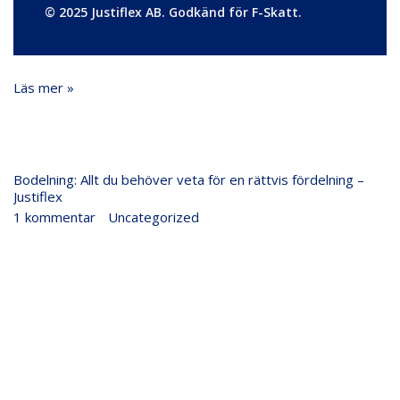
© 2025 Justiflex AB. Godkänd för F-Skatt.
Läs mer »
Bodelning:
Bodelning: Allt du behöver veta för en rättvis fördelning –
Allt
Justiflex
du
1 kommentar
/
Uncategorized
/
Justiflex
behöver
veta
för
en
rättvis
fördelning
–