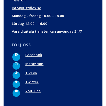
Telefon:
Info@justiflex.se
Måndag - fredag 10.00 - 18.00
Lördag 12.00 - 16.00
Våra digitala tjänster kan användas 24/7
FÖLJ OSS
F
Facebook
a
c
I
e
Instagram
n
b
s
o
t
T
o
TikTok
a
i
k
g
k
r
t
T
Twitter
a
o
w
m
k
i
t
Y
YouTube
t
o
e
u
r
t
u
b
e