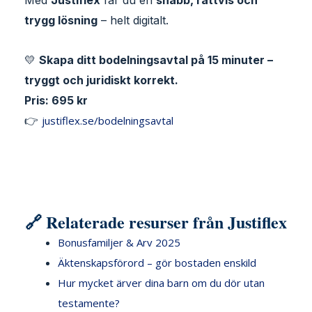
Med
Justiflex
får du en
snabb, rättvis och
trygg lösning
– helt digitalt.
💛
Skapa ditt bodelningsavtal på 15 minuter –
tryggt och juridiskt korrekt.
Pris: 695 kr
👉
justiflex.se/bodelningsavtal
🔗 Relaterade resurser från Justiflex
Bonusfamiljer & Arv 2025
Äktenskapsförord – gör bostaden enskild
Hur mycket ärver dina barn om du dör utan
testamente?