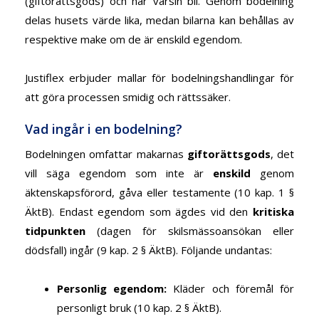
(giftorättsgods) och har varsin bil. Genom bodelning
delas husets värde lika, medan bilarna kan behållas av
respektive make om de är enskild egendom.
Justiflex erbjuder mallar för bodelningshandlingar för
att göra processen smidig och rättssäker.
Vad ingår i en bodelning?
Bodelningen omfattar makarnas
giftorättsgods
, det
vill säga egendom som inte är
enskild
genom
äktenskapsförord, gåva eller testamente (10 kap. 1 §
ÄktB). Endast egendom som ägdes vid den
kritiska
tidpunkten
(dagen för skilsmässoansökan eller
dödsfall) ingår (9 kap. 2 § ÄktB). Följande undantas:
Personlig egendom
:
Kläder och föremål för
personligt bruk (10 kap. 2 § ÄktB).