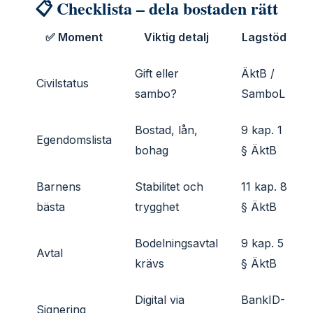
📋 Checklista – dela bostaden rätt
✅ Moment
Viktig detalj
Lagstöd
Gift eller
ÄktB /
Civilstatus
sambo?
SamboL
Bostad, lån,
9 kap. 1
Egendomslista
bohag
§ ÄktB
Barnens
Stabilitet och
11 kap. 8
bästa
trygghet
§ ÄktB
Bodelningsavtal
9 kap. 5
Avtal
krävs
§ ÄktB
Digital via
BankID-
Signering