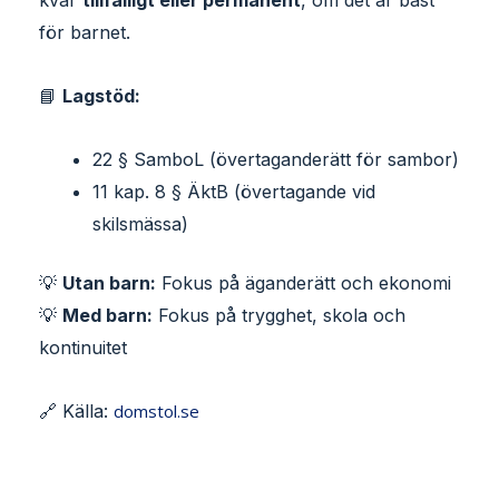
kvar
tillfälligt eller permanent
, om det är bäst
för barnet.
📘
Lagstöd:
22 § SamboL (övertaganderätt för sambor)
11 kap. 8 § ÄktB (övertagande vid
skilsmässa)
💡
Utan barn:
Fokus på äganderätt och ekonomi
💡
Med barn:
Fokus på trygghet, skola och
kontinuitet
🔗 Källa:
domstol.se