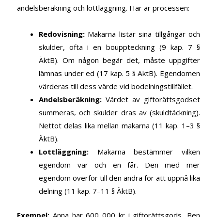
andelsberäkning och lottläggning. Här är processen:
Redovisning
:
Makarna listar sina tillgångar och
skulder, ofta i en bouppteckning (9 kap. 7 §
ÄktB). Om någon begär det, måste uppgifter
lämnas under ed (17 kap. 5 § ÄktB). Egendomen
värderas till dess värde vid bodelningstillfället.
Andelsberäkning
:
Värdet av giftorättsgodset
summeras, och skulder dras av (skuldtäckning).
Nettot delas lika mellan makarna (11 kap. 1–3 §
ÄktB).
Lottläggning
:
Makarna bestämmer vilken
egendom var och en får. Den med mer
egendom överför till den andra för att uppnå lika
delning (11 kap. 7–11 § ÄktB).
Exempel
:
Anna har 600 000 kr i giftorättsgods, Ben