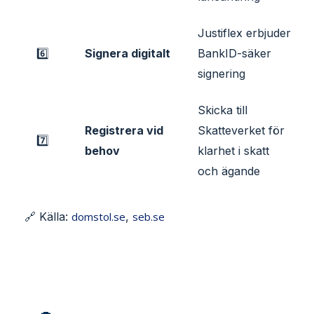
Justiflex erbjuder
6️⃣
Signera digitalt
BankID-säker
signering
Skicka till
Registrera vid
Skatteverket för
7️⃣
behov
klarhet i skatt
och ägande
🔗 Källa:
domstol.se
,
seb.se