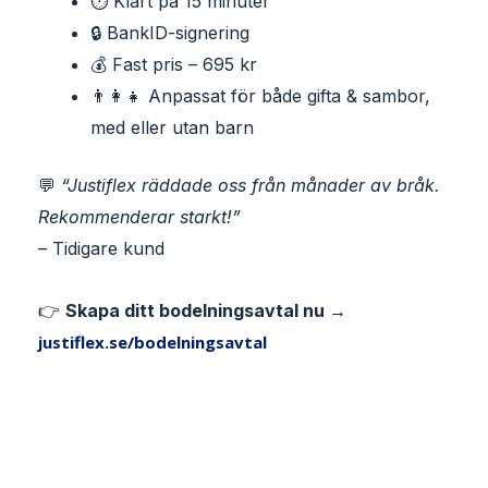
⏱ Klart på 15 minuter
🔒 BankID-signering
💰 Fast pris – 695 kr
👨‍👩‍👧 Anpassat för både gifta & sambor,
med eller utan barn
💬
“Justiflex räddade oss från månader av bråk.
Rekommenderar starkt!”
– Tidigare kund
👉
Skapa ditt bodelningsavtal nu →
justiflex.se/bodelningsavtal