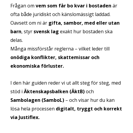
Frågan om
vem som får bo kvar i bostaden
är
ofta både juridiskt och känslomässigt laddad.
Oavsett om ni är
gifta, sambor, med eller utan
barn
, styr
svensk lag
exakt hur bostaden ska
delas.
Många missförstår reglerna – vilket leder till
onödiga konflikter, skattemissar och
ekonomiska förluster.
I den här guiden reder vi ut allt steg för steg, med
stöd i
Äktenskapsbalken (ÄktB)
och
Sambolagen (SamboL)
– och visar hur du kan
lösa hela processen
digitalt, tryggt och korrekt
via Justiflex.