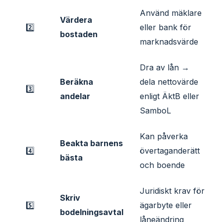
Använd mäklare
Värdera
2️⃣
eller bank för
bostaden
marknadsvärde
Dra av lån →
Beräkna
dela nettovärde
3️⃣
andelar
enligt ÄktB eller
SamboL
Kan påverka
Beakta barnens
4️⃣
övertaganderätt
bästa
och boende
Juridiskt krav för
Skriv
5️⃣
ägarbyte eller
bodelningsavtal
låneändring