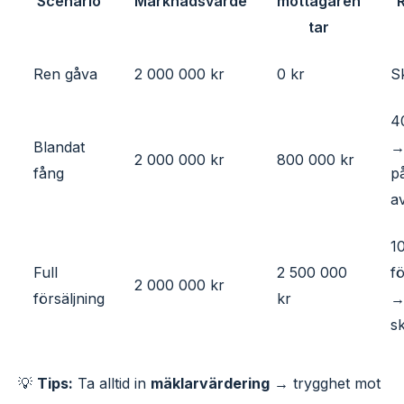
Scenario
Marknadsvärde
mottagaren
tar
Ren gåva
2 000 000 kr
0 kr
Sk
4
Blandat
→
2 000 000 kr
800 000 kr
fång
p
a
1
Full
2 500 000
fö
2 000 000 kr
försäljning
kr
→ 
sk
💡
Tips:
Ta alltid in
mäklarvärdering
→ trygghet mot