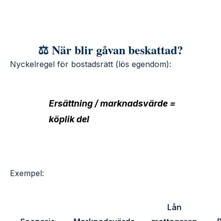
⚖️ När blir gåvan beskattad?
Nyckelregel för bostadsrätt (lös egendom):
Ersättning / marknadsvärde =
köplik del
Exempel:
Lån