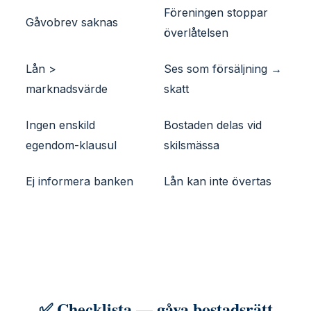
Föreningen stoppar
Gåvobrev saknas
överlåtelsen
Lån >
Ses som försäljning →
marknadsvärde
skatt
Ingen enskild
Bostaden delas vid
egendom-klausul
skilsmässa
Ej informera banken
Lån kan inte övertas
✅ Checklista — gåva bostadsrätt