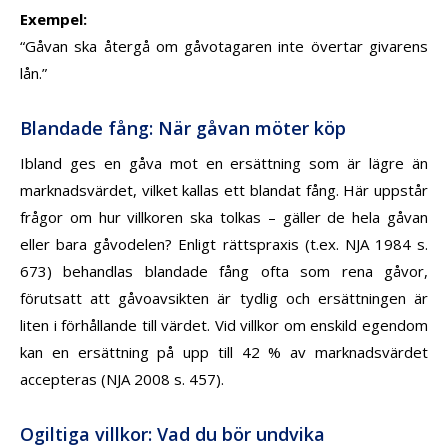
Exempel
:
“Gåvan ska återgå om gåvotagaren inte övertar givarens
lån.”
Blandade fång: När gåvan möter köp
Ibland ges en gåva mot en ersättning som är lägre än
marknadsvärdet, vilket kallas ett
blandat fång
. Här uppstår
frågor om hur villkoren ska tolkas – gäller de hela gåvan
eller bara gåvodelen? Enligt rättspraxis (t.ex. NJA 1984 s.
673) behandlas blandade fång ofta som rena gåvor,
förutsatt att gåvoavsikten är tydlig och ersättningen är
liten i förhållande till värdet. Vid villkor om enskild egendom
kan en ersättning på upp till 42 % av marknadsvärdet
accepteras (NJA 2008 s. 457).
Ogiltiga villkor: Vad du bör undvika