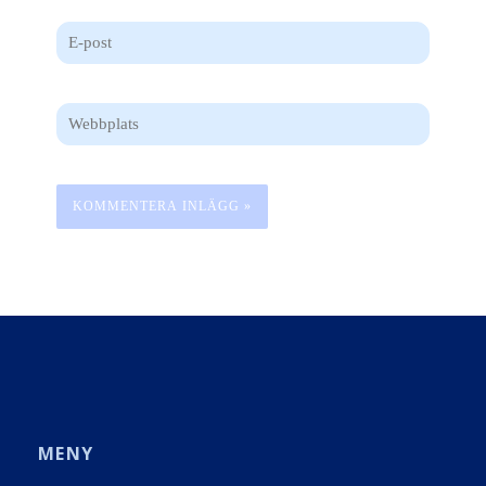
E-
post
Webbplats
MENY