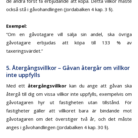
de andra först få erbjudande att köpa. Detta villkor måste
också stå i gåvohandlingen (Jordabalken 4 kap. 3 §).
Exempel
:
“Om en gåvotagare vill sälja sin andel, ska övriga
gåvotagare erbjudas att köpa till 133 % av
taxeringsvärdet.”
5. Återgångsvillkor – Gåvan återgår om villkor
inte uppfylls
Med ett
återgångsvillkor
kan du ange att gåvan ska
återgå till dig om vissa villkor inte uppfylls, exempelvis om
gåvotagaren hyr ut fastigheten utan tillstånd. För
fastigheter gäller att villkoret bara är bindande mot
gåvotagaren om det överstiger två år, och det måste
anges i gåvohandlingen (Jordabalken 4 kap. 30 §).