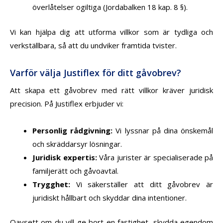
överlåtelser ogiltiga (Jordabalken 18 kap. 8 §).
Vi kan hjälpa dig att utforma villkor som är tydliga och
verkställbara, så att du undviker framtida tvister.
Varför välja Justiflex för ditt gåvobrev?
Att skapa ett gåvobrev med rätt villkor kräver juridisk
precision. På Justiflex erbjuder vi:
Personlig rådgivning
:
Vi lyssnar på dina önskemål
och skräddarsyr lösningar.
Juridisk expertis
:
Våra jurister är specialiserade på
familjerätt och gåvoavtal.
Trygghet
:
Vi säkerställer att ditt gåvobrev är
juridiskt hållbart och skyddar dina intentioner.
Oavsett om du vill ge bort en fastighet, skydda egendom