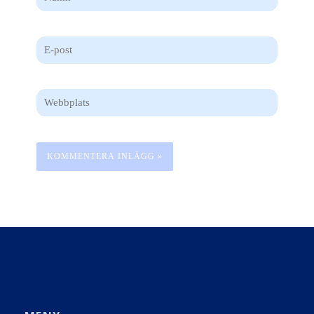
E-
post
Webbplats