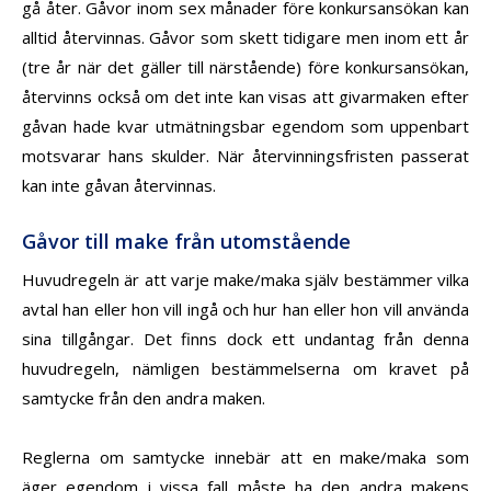
gå åter. Gåvor inom sex månader före konkursansökan kan
alltid återvinnas. Gåvor som skett tidigare men inom ett år
(tre år när det gäller till närstående) före konkursansökan,
återvinns också om det
inte kan visas att givarmaken efter
gåvan hade kvar utmätningsbar egendom som uppenbart
motsvarar hans skulder. När återvinningsfristen passerat
kan inte gåvan återvinnas.
Gåvor till make från utomstående
Huvudregeln är att varje make/maka själv bestämmer vilka
avtal han eller hon vill ingå och hur han eller hon vill använda
sina tillgångar. Det finns dock ett undantag från denna
huvudregeln, nämligen bestämmelserna om kravet på
samtycke från den andra maken.
Reglerna om samtycke innebär att en make/maka som
äger egendom i vissa fall måste ha den andra makens