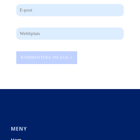
E-
post
Webbplats
MENY
Hem