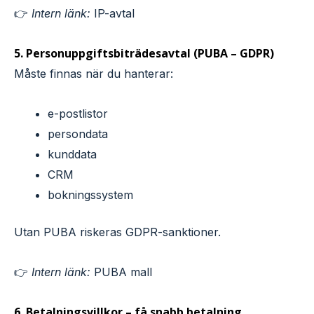
👉
Intern länk:
IP-avtal
5. Personuppgiftsbiträdesavtal (PUBA – GDPR)
Måste finnas när du hanterar:
e-postlistor
persondata
kunddata
CRM
bokningssystem
Utan PUBA riskeras GDPR-sanktioner.
👉
Intern länk:
PUBA mall
6. Betalningsvillkor – få snabb betalning