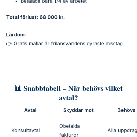
betalade bara 1/4 av arbetet
Total förlust: 68 000 kr.
Lärdom:
👉 Gratis mallar är frilansvärldens dyraste misstag.
📊 Snabbtabell – När behövs vilket
avtal?
Avtal
Skyddar mot
Behövs 
Obetalda
Konsultavtal
Alla uppdra
fakturor