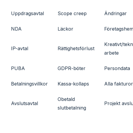
Uppdragsavtal
Scope creep
Ändringar
NDA
Läckor
Företagshem
Kreativt/tekn
IP-avtal
Rättighetsförlust
arbete
PUBA
GDPR-böter
Persondata
Betalningsvillkor
Kassa-kollaps
Alla fakturor
Obetald
Avslutsavtal
Projekt avslu
slutbetalning