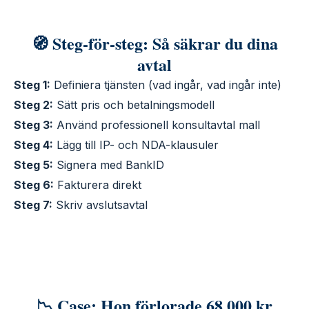
🧭 Steg-för-steg: Så säkrar du dina
avtal
Steg 1:
Definiera tjänsten (vad ingår, vad ingår inte)
Steg 2:
Sätt pris och betalningsmodell
Steg 3:
Använd professionell konsultavtal mall
Steg 4:
Lägg till IP- och NDA-klausuler
Steg 5:
Signera med BankID
Steg 6:
Fakturera direkt
Steg 7:
Skriv avslutsavtal
📉 Case: Hon förlorade 68 000 kr