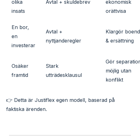
olika
Avtal + skuldebrev
ekonomisk
insats
orättvisa
En bor,
Avtal +
Klargör boen
en
nyttjanderegler
& ersättning
investerar
Gör separatio
Osäker
Stark
möjlig utan
framtid
utträdesklausul
konflikt
👉 Detta är Justiflex egen modell, baserad på
faktiska ärenden.