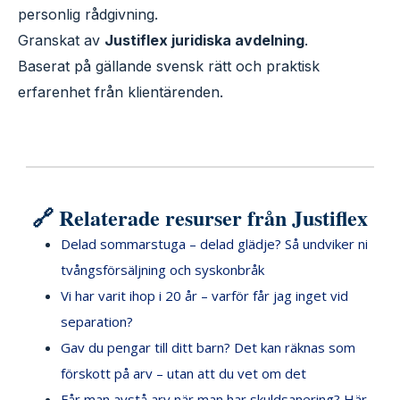
personlig rådgivning.
Granskat av
Justiflex juridiska avdelning
.
Baserat på gällande svensk rätt och praktisk
erfarenhet från klientärenden.
🔗 Relaterade resurser från Justiflex
Delad sommarstuga – delad glädje? Så undviker ni
tvångsförsäljning och syskonbråk
Vi har varit ihop i 20 år – varför får jag inget vid
separation?
Gav du pengar till ditt barn? Det kan räknas som
förskott på arv – utan att du vet om det
Får man avstå arv när man har skuldsanering? Här