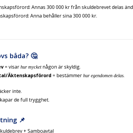
skapsförord: Annas 300 000 kr från skuldebrevet delas ändå
kapsförord: Anna behåller sina 300 000 kr.
vs båda? 🤔
ev
= visar
någon är skyldig.
hur mycket
al/Äktenskapsförord
= bestämmer
.
hur egendomen delas
cker inte.
apar de full trygghet.
ning 📌
Skuldebrev + Samboavtal