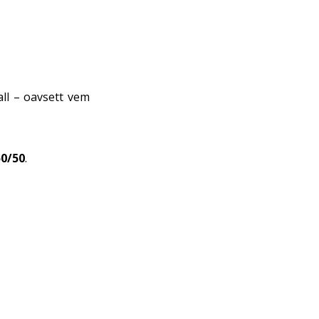
all – oavsett vem
50/50
.