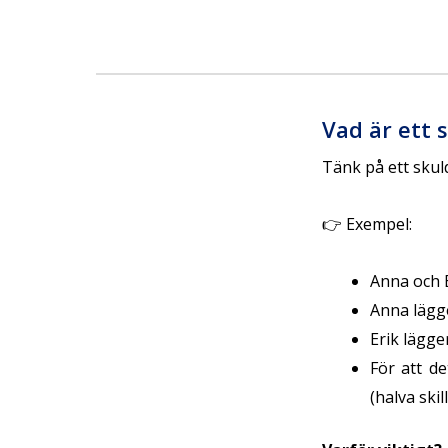
Vad är ett 
Tänk på ett sku
👉 Exempel:
Anna och E
Anna lägg
Erik lägge
För att de
(halva skil