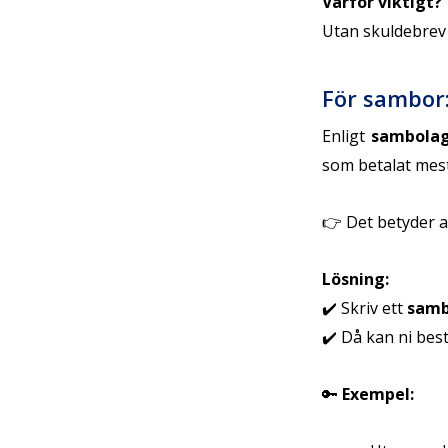
Varför viktigt?
Utan skuldebrev 
För sambor:
Enligt
sambola
som betalat mest
👉 Det betyder a
Lösning:
✔️ Skriv ett
samb
✔️ Då kan ni bes
🔑
Exempel: