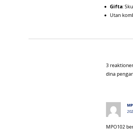
Gifta
: Sk
Utan kombi
3 reaktione
dina pengar
MP
202
MPO102 ben