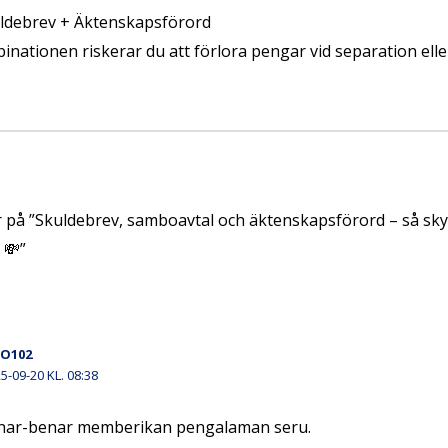
uldebrev + Äktenskapsförord
nationen riskerar du att förlora pengar vid separation eller
r på ”Skuldebrev, samboavtal och äktenskapsförord – så sk
 💸”
O102
5-09-20 KL. 08:38
ar-benar memberikan pengalaman seru.