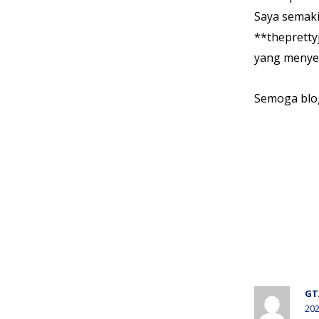
Saya semaki
**thepretty
yang menyed
Semoga blog
GT
202