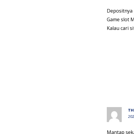
Depositnya 
Game slot M
Kalau cari s
TH
202
Mantap seka