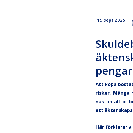
15 sept 2025
Skul
äktens
pengar
Att köpa bostad
risker. Många 
nästan alltid 
ett äktenskapsf
Här förklarar vi