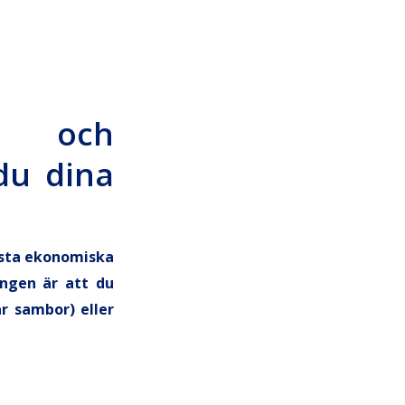
l och
du dina
örsta ekonomiska
ingen är att du
r sambor) eller