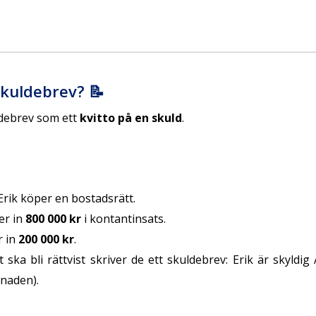
skuldebrev? 📝
ldebrev som ett
kvitto på en skuld
.
rik köper en bostadsrätt.
er in
800 000 kr
i kontantinsats.
r in
200 000 kr
.
t ska bli rättvist skriver de ett skuldebrev: Erik är skyldi
lnaden).