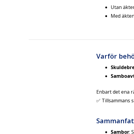
Utan äkten
Med äktens
Varför behö
Skuldebr
Samboavt
Enbart det ena rä
✅ Tillsammans sk
Sammanfatt
Sambor
: 