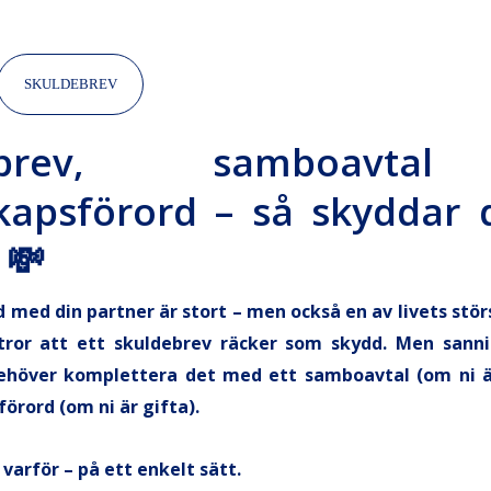
SKULDEBREV
debrev, samboavta
kapsförord – så skyddar 
 💸
 med din partner är stort – men också en av livets st
tror att ett skuldebrev räcker som skydd. Men sann
behöver komplettera det med ett samboavtal (om ni ä
örord (om ni är gifta).
 varför – på ett enkelt sätt.