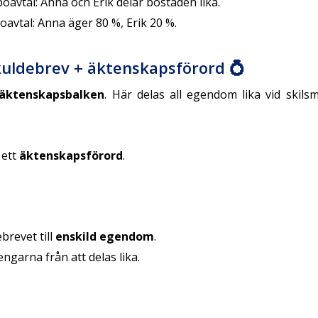
avtal: Anna och Erik delar bostaden lika.
vtal: Anna äger 80 %, Erik 20 %.
Skuldebrev + äktenskapsförord 💍
äktenskapsbalken
. Här delas all egendom lika vid skil
.
 ett
äktenskapsförord
.
brevet till
enskild egendom
.
ngarna från att delas lika.