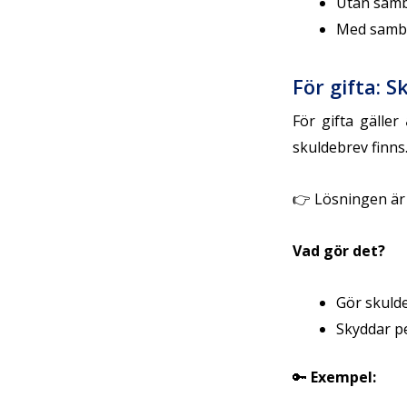
Utan sambo
Med samboa
För gifta: 
För gifta gäller
skuldebrev finns
👉 Lösningen är
Vad gör det?
Gör skulde
Skyddar pe
🔑
Exempel: