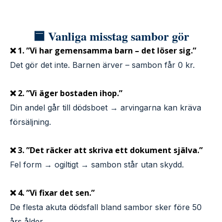
🟦 Vanliga misstag sambor gör
❌ 1. ”Vi har gemensamma barn – det löser sig.”
Det gör det inte. Barnen ärver – sambon får 0 kr.
❌ 2. ”Vi äger bostaden ihop.”
Din andel går till dödsboet → arvingarna kan kräva
försäljning.
❌ 3. ”Det räcker att skriva ett dokument själva.”
Fel form → ogiltigt → sambon står utan skydd.
❌ 4. ”Vi fixar det sen.”
De flesta akuta dödsfall bland sambor sker före 50
års ålder.