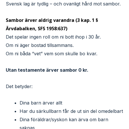
Svensk lag är tydlig – och ovanligt hård mot sambor.
Sambor ärver aldrig varandra (3 kap. 1 §
Ärvdabalken, SFS 1958:637)
Det spelar ingen roll om ni bott ihop i 30 år.
Om ni äger bostad tillsammans.
Om ni båda “vet” vem som skulle bo kvar.
Utan testamente ärver sambor 0 kr.
Det betyder:
Dina barn ärver allt
Har du särkullbarn får de ut sin del omedelbart
Dina föräldrar/syskon kan ärva om barn
saknas