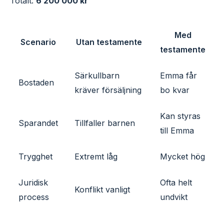
Totalt:
6 200 000 kr
Med
Scenario
Utan testamente
testamente
Särkullbarn
Emma får
Bostaden
kräver försäljning
bo kvar
Kan styras
Sparandet
Tillfaller barnen
till Emma
Trygghet
Extremt låg
Mycket hög
Juridisk
Ofta helt
Konflikt vanligt
process
undvikt