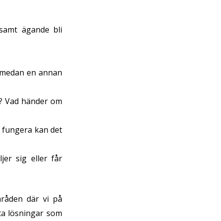
samt ägande bli
r, medan en annan
r? Vad händer om
a fungera kan det
er sig eller får
mråden där vi på
itta lösningar som