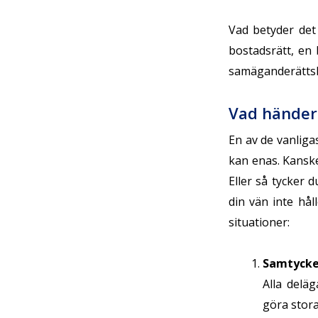
Vad betyder det
bostadsrätt, en
samäganderättsla
Vad händer 
En av de vanliga
kan enas. Kanske
Eller så tycker 
din vän inte hål
situationer:
Samtycke 
Alla delä
göra stora