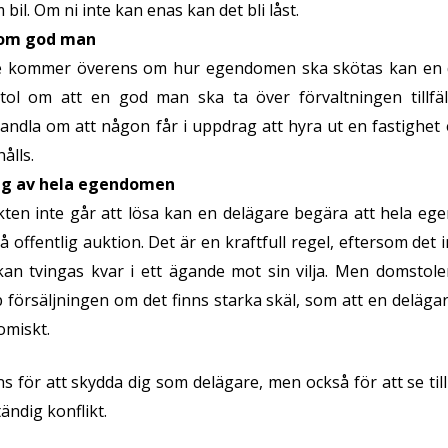
il. Om ni inte kan enas kan det bli låst.
om god man
e kommer överens om hur egendomen ska skötas kan en 
ol om att en god man ska ta över förvaltningen tillfälli
ndla om att någon får i uppdrag att hyra ut en fastighet ell
ålls.
ing av hela egendomen
ten inte går att lösa kan en delägare begära att hela egen
 offentlig auktion. Det är en kraftfull regel, eftersom det 
an tvingas kvar i ett ägande mot sin vilja. Men domstolen
 försäljningen om det finns starka skäl, som att en deläga
omiskt.
ns för att skydda dig som delägare, men också för att se till
ständig konflikt.