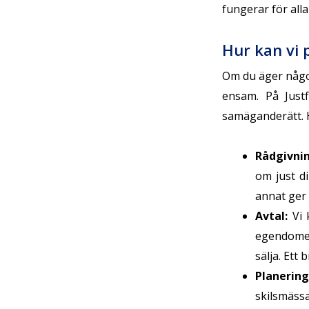
fungerar för all
Hur kan vi p
Om du äger något
ensam. På Justf
samäganderätt. H
Rådgivni
om just d
annat ger v
Avtal
:
Vi 
egendomen
sälja. Ett
Planering
skilsmässa