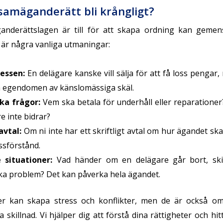
samäganderätt bli krångligt?
nderättslagen är till för att skapa ordning kan gemen
 är några vanliga utmaningar:
ressen
:
En delägare kanske vill sälja för att få loss penga
la egendomen av känslomässiga skäl.
ka frågor
:
Vem ska betala för underhåll eller reparatione
e inte bidrar?
avtal
:
Om ni inte har ett skriftligt avtal om hur ägandet sk
issförstånd.
 situationer
:
Vad händer om en delägare går bort, skilj
a problem? Det kan påverka hela ägandet.
er kan skapa stress och konflikter, men de är också o
a skillnad. Vi hjälper dig att förstå dina rättigheter och h