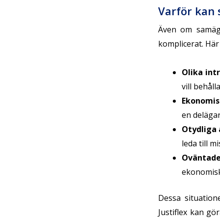
Varför kan 
Även om samäga
komplicerat. Här
Olika int
vill behål
Ekonomis
en delägar
Otydliga 
leda till m
Oväntade
ekonomisk
Dessa situation
Justiflex kan gör