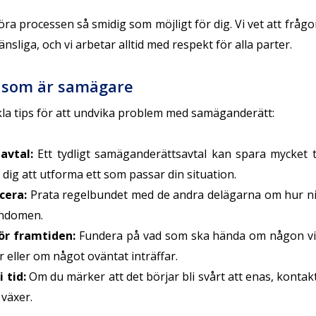
göra processen så smidig som möjligt för dig. Vi vet att fr
nsliga, och vi arbetar alltid med respekt för alla parter.
g som är samägare
la tips för att undvika problem med samäganderätt:
 avtal
:
Ett tydligt samäganderättsavtal kan spara mycket t
 dig att utforma ett som passar din situation.
cera
:
Prata regelbundet med de andra delägarna om hur ni 
endomen.
ör framtiden
:
Fundera på vad som ska hända om någon vill 
 eller om något oväntat inträffar.
i tid
:
Om du märker att det börjar bli svårt att enas, kontakt
 växer.