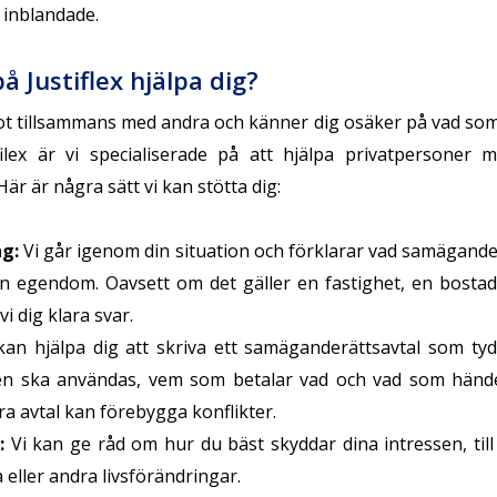
a inblandade.
å Justiflex hjälpa dig?
 tillsammans med andra och känner dig osäker på vad som 
ilex är vi specialiserade på att hjälpa privatpersoner 
är är några sätt vi kan stötta dig:
ng
:
Vi går igenom din situation och förklarar vad samägand
in egendom. Oavsett om det gäller en fastighet, en bostad
i dig klara svar.
kan hjälpa dig att skriva ett samäganderättsavtal som tyd
 ska användas, vem som betalar vad och vad som hände
 bra avtal kan förebygga konflikter.
:
Vi kan ge råd om hur du bäst skyddar dina intressen, till
 eller andra livsförändringar.