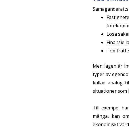
Samäganderättsl
Fastighet
förekommit 
Lösa sake
Finansiell
Tomträtte
Men lagen är int
typer av egendo
kallad analog t
situationer som 
Till exempel ha
många, kan omf
ekonomiskt värd