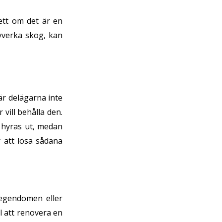
ett om det är en
vverka skog, kan
är delägarna inte
vill behålla den.
e hyras ut, medan
r att lösa sådana
 egendomen eller
ll att renovera en