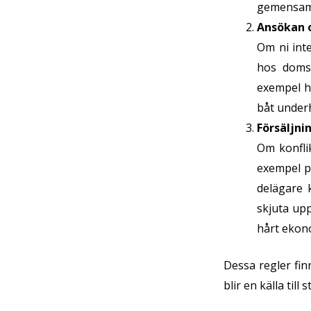
gemensam b
Ansökan 
Om ni int
hos domst
exempel ha
båt underh
Försäljn
Om konflik
exempel på
delägare k
skjuta upp
hårt ekon
Dessa regler fin
blir en källa till 