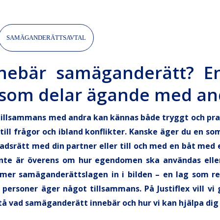
SAMÄGANDERÄTTSAVTAL
nebär samäganderätt? E
g som delar ägande med an
tillsammans med andra kan kännas både tryggt och pra
 till frågor och ibland konflikter. Kanske äger du en 
adsrätt med din partner eller till och med en båt med
nte är överens om hur egendomen ska användas elle
mer samäganderättslagen in i bilden – en lag som r
a personer äger något tillsammans. På Justiflex vill vi
stå vad samäganderätt innebär och hur vi kan hjälpa di