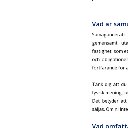
Vad är sam
Samäganderätt 
gemensamt, utan
fastighet, som et
och obligatione
fortfarande för
Tänk dig att du 
fysisk mening, u
Det betyder at
säljas. Om ni in
Vad omfatt