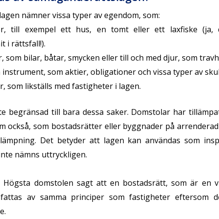
agen nämner vissa typer av egendom, som:
er
, till exempel ett hus, en tomt eller ett laxfiske (ja,
i rättsfall!).
r
, som bilar, båtar, smycken eller till och med djur, som travh
a instrument
, som aktier, obligationer och vissa typer av sku
r
, som likställs med fastigheter i lagen.
e begränsad till bara dessa saker. Domstolar har tillämp
m också, som bostadsrätter eller byggnader på arrendera
illämpning. Det betyder att lagen kan användas som insp
inte nämns uttryckligen.
r Högsta domstolen sagt att en bostadsrätt, som är en vik
attas av samma principer som fastigheter eftersom d
e.