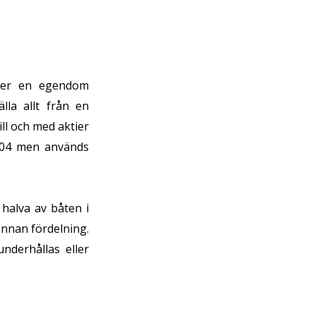
äger en egendom
lla allt från en
ill och med aktier
1904 men används
 halva av båten i
annan fördelning.
derhållas eller