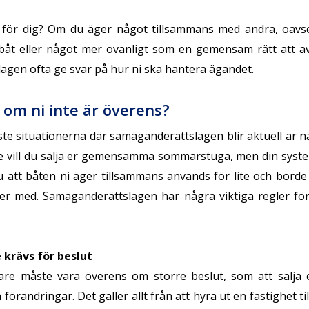
 för dig? Om du äger något tillsammans med andra, oavs
 båt eller något mer ovanligt som en gemensam rätt att a
gen ofta ge svar på hur ni ska hantera ägandet.
om ni inte är överens?
ste situationerna där samäganderättslagen blir aktuell är n
 vill du sälja er gemensamma sommarstuga, men din syster 
du att båten ni äger tillsammans används för lite och bord
ler med. Samäganderättslagen har några viktiga regler fö
krävs för beslut
gare måste vara överens om större beslut, som att sälja
 förändringar. Det gäller allt från att hyra ut en fastighet ti