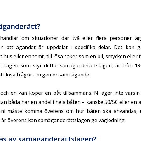
äganderätt?
handlar om situationer där två eller flera personer 
 att ägandet är uppdelat i specifika delar. Det kan gä
t hus eller en tomt, till lösa saker som en bil, smycken eller t
r. Lagen som styr detta, samäganderättslagen, är från 
 att lösa frågor om gemensamt ägande.
och en vän köper en båt tillsammans. Ni äger inte varsin
tan båda har en andel i hela båten – kanske 50/50 eller en 
t ni måste komma överens om hur båten ska användas, un
te är överens kan samäganderättslagen ge vägledning.
as av samäganderättslagen?