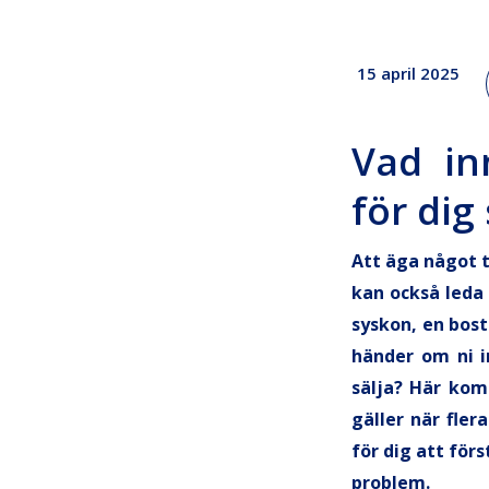
15 april 2025
Vad in
för di
Att äga något 
kan också leda
syskon, en bost
händer om ni i
sälja? Här kom
gäller när fler
för dig att för
problem.