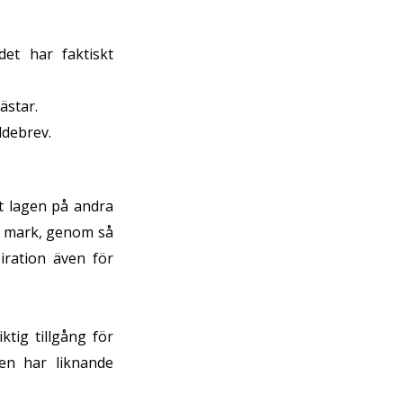
 det har faktiskt
ästar.
ldebrev.
at lagen på andra
d mark, genom så
iration även för
tig tillgång för
en har liknande