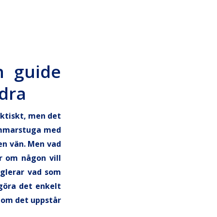
n guide
dra
ktiskt, men det
sommarstuga med
 en vän. Men vad
r om någon vill
eglerar vad som
 göra det enkelt
g om det uppstår