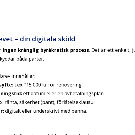
vet – din digitala sköld
är
ingen krånglig byråkratisk process
. Det är ett enkelt, 
yddar båda parter.
brev innehåller:
syfte:
t.ex. “15 000 kr för renovering”
ningstid:
ett datum eller en avbetalningsplan
x. ränta, säkerhet (pant), förlåtelseklausul
r:
digitalt eller underskrivt med penna.