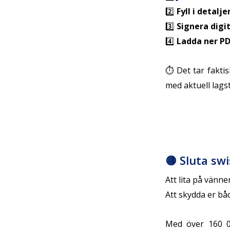
2️⃣
Fyll i detalje
3️⃣
Signera digi
4️⃣
Ladda ner P
⏱ Det tar fakti
med aktuell lagst
🟡 Sluta sw
Att lita på vänner
Att skydda er bå
Med över 160 0