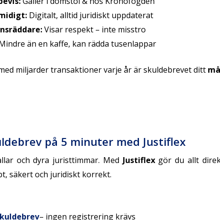
bevis:
Gäller i domstol & hos Kronofogden
midigt:
Digitalt, alltid juridiskt uppdaterat
onsräddare:
Visar respekt – inte misstro
Mindre än en kaffe, kan rädda tusenlappar
 med miljarder transaktioner varje år är skuldebrevet ditt
må
ldebrev på 5 minuter med Justiflex
lar och dyra juristtimmar. Med
Justiflex
gör du allt direk
 säkert och juridiskt korrekt.
/skuldebrev
– ingen registrering krävs