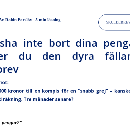
 Av Robin Forslöv
|
5 min läsning
SKULDEBRE
sha inte bort dina peng
ker du den dyra fäll
brev
iot:
000 kronor till en kompis för en “snabb grej” – kansk
ad räkning. Tre månader senare?
a pengar?”