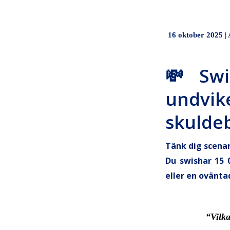
16 oktober 2025 |
💸 Swi
undvi
skulde
Tänk dig scenar
Du swishar 15 
eller en ovänt
“Vilk