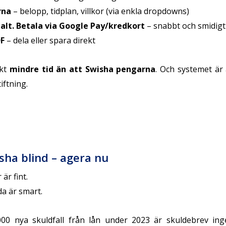
rna
– belopp, tidplan, villkor (via enkla dropdowns)
talt. Betala via Google Pay/kredkort
– snabbt och smidigt
DF
– dela eller spara direkt
skt
mindre tid än att Swisha pengarna
. Och systemet är 
iftning.
isha blind – agera nu
 är fint.
da är smart.
00 nya skuldfall från lån under 2023 är skuldebrev ing