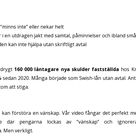
:
minns inte” eller nekar helt
 i en utdragen jakt med samtal, påminnelser och ibland sm
n kan inte hjälpa utan skriftligt avtal
 drygt
160 000 låntagare nya skulder fastställda
hos Kr
 sedan 2020. Många började som Swish-lån utan avtal. Anta
om att stiga.
 kan förstöra en vänskap. Vår video fångar det perfekt me
me där pengarna lockas av “vänskap” och ignorerar
. Men verkligt.