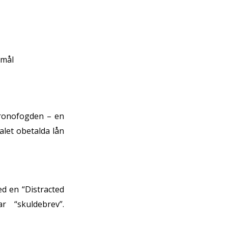
åmål
onofogden – en
let obetalda lån
d en “Distracted
 “skuldebrev”.