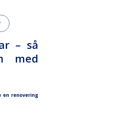
V
ar – så
an med
e en renovering