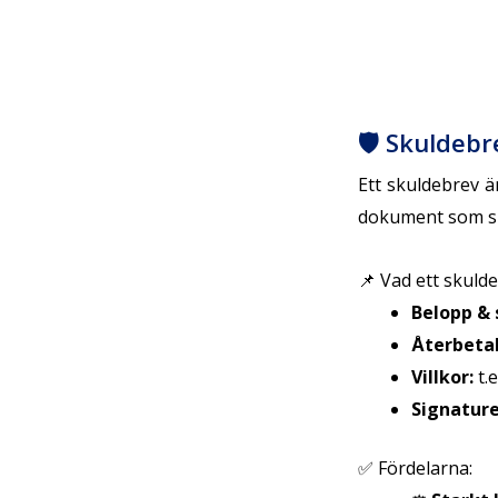
🛡 Skuldebre
Ett skuldebrev 
dokument som sk
📌 Vad ett skulde
Belopp & 
Återbetal
Villkor:
t.e
Signature
✅ Fördelarna: