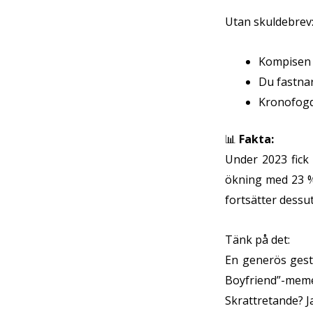
Utan skuldebrev
Kompisen “
Du fastnar
Kronofogde
📊
Fakta:
Under 2023 fick
ökning med 23 %
fortsätter dessut
Tänk på det:
En generös gest
Boyfriend”-me
Skrattretande? Ja