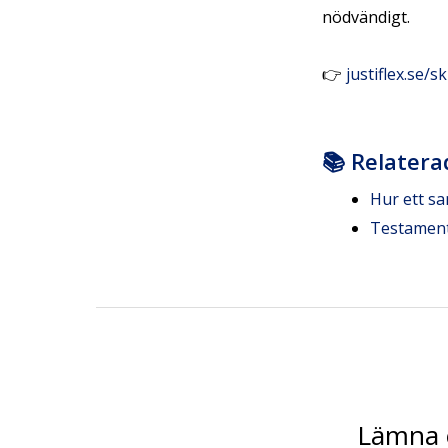
nödvändigt.
👉
justiflex.se/s
📚 Relatera
Hur ett sa
Testamente
Lämna 