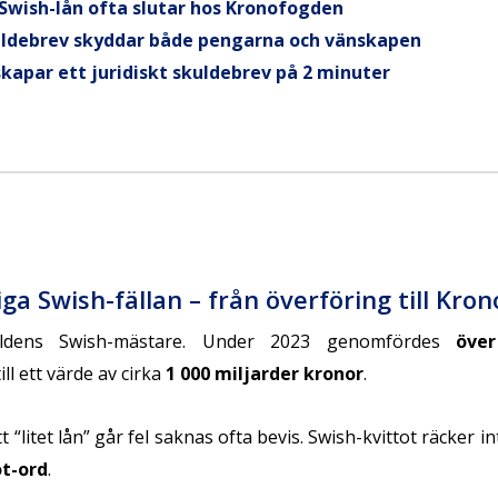
 Swish-lån ofta slutar hos Kronofogden
uldebrev skyddar både pengarna och vänskapen
skapar ett juridiskt skuldebrev på 2 minuter
iga Swish-fällan – från överföring till Kro
rldens Swish-mästare. Under 2023 genomfördes
över
till ett värde av cirka
1 000 miljarder kronor
.
 “litet lån” går fel saknas ofta bevis. Swish-kvittot räcker int
t-ord
.