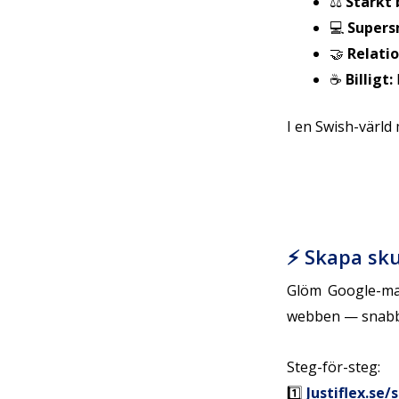
⚖️
Starkt 
💻
Supers
🤝
Relati
☕
Billigt:
I en Swish-värld
⚡ Skapa sku
Glöm Google-mal
webben — snabbt,
Steg-för-steg:
1️⃣
Justiflex.se