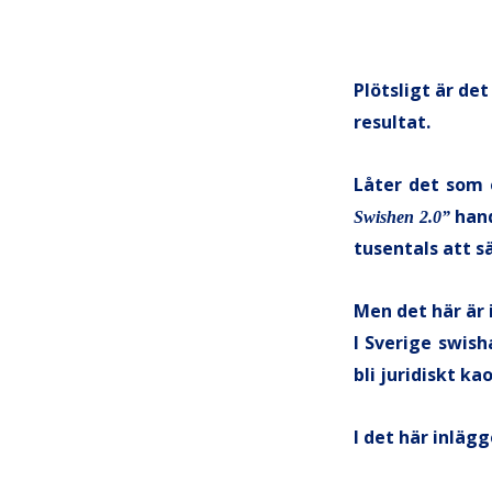
Plötsligt är de
resultat.
Låter det som e
hand
Swishen 2.0”
tusentals att s
Men det här är 
I Sverige swis
bli juridiskt kao
I det här inlägg