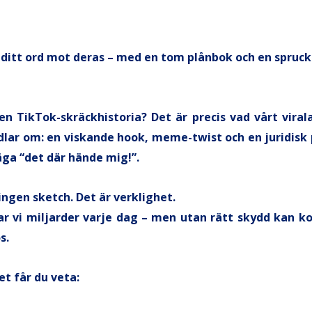
t ditt ord mot deras – med en tom plånbok och en spruc
n TikTok-skräckhistoria? Det är precis vad vårt viral
lar om: en viskande hook, meme-twist och en juridisk
äga “det där hände mig!”.
ingen sketch. Det är verklighet.
har vi miljarder varje dag – men utan rätt skydd kan k
s.
et får du veta: