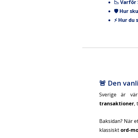
📉 Varför
🛡 Hur sk
⚡ Hur du 
🚨 Den vanl
Sverige är vä
transaktioner
, 
Baksidan? När ett
klassiskt
ord-mo