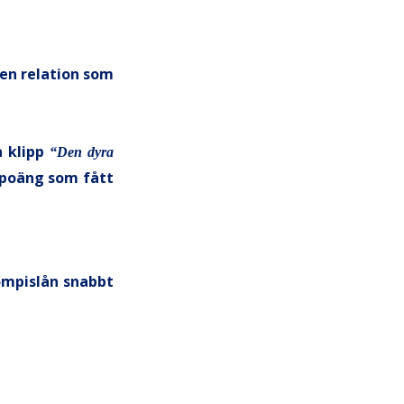
ken relation som
a klipp
“Den dyra
 poäng som fått
ompislån snabbt