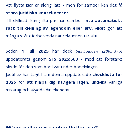
Att flytta isär är aldrig lätt – men för sambor kan det få
stora juridiska konsekvenser
.
Till skillnad från gifta par har sambor
inte automatiskt
rätt till delning av egendom eller arv
, vilket gör att
många står oförberedda när relationen tar slut.
Sedan
1 juli 2025
har dock
Sambolagen (2003:376)
uppdaterats genom
SFS 2025:563
– med ett förstärkt
skydd för den som bor kvar under bodelningen.
Justiflex har tagit fram denna uppdaterade
checklista för
2025
för att hjälpa dig navigera lagen, undvika vanliga
misstag och skydda din ekonomi.
💔 Vad gäller när sambor flyttar isär?