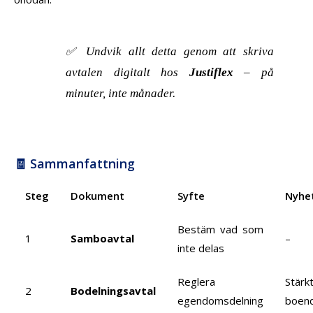
✅ Undvik allt detta genom att skriva
avtalen digitalt hos
Justiflex
– på
minuter, inte månader.
🧾 Sammanfattning
Steg
Dokument
Syfte
Nyhe
Bestäm vad som
1
Samboavtal
–
inte delas
Reglera
Stärk
2
Bodelningsavtal
egendomsdelning
boen