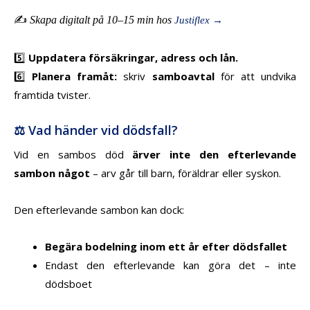
✍️
Skapa digitalt på 10–15 min hos
Justiflex →
5️⃣
Uppdatera försäkringar, adress och lån.
6️⃣
Planera framåt:
skriv
samboavtal
för att undvika
framtida tvister.
⚖️ Vad händer vid dödsfall?
Vid en sambos död
ärver inte den efterlevande
sambon något
– arv går till barn, föräldrar eller syskon.
Den efterlevande sambon kan dock:
Begära bodelning inom ett år efter dödsfallet
Endast den efterlevande kan göra det – inte
dödsboet