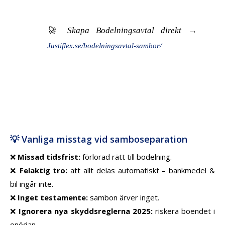
🚀 Skapa Bodelningsavtal direkt →
Justiflex.se/bodelningsavtal-sambor/
💡 Vanliga misstag vid samboseparation
❌
Missad tidsfrist:
förlorad rätt till bodelning.
❌
Felaktig tro:
att allt delas automatiskt – bankmedel &
bil ingår inte.
❌
Inget testamente:
sambon ärver inget.
❌
Ignorera nya skyddsreglerna 2025:
riskera boendet i
onödan.