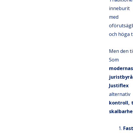
inneburit
med j
oförutsä
och höga t
Men den ti
S
moderna
juristbyrå
Justiflex
t
alternat
kontroll,
skalbarhe
Fa