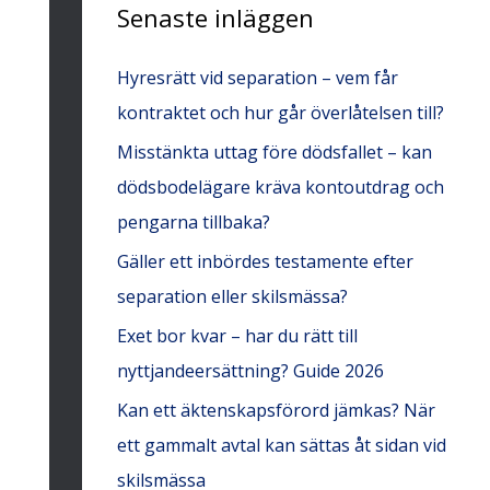
Senaste inläggen
f
t
Hyresrätt vid separation – vem får
e
kontraktet och hur går överlåtelsen till?
r
Misstänkta uttag före dödsfallet – kan
:
dödsbodelägare kräva kontoutdrag och
pengarna tillbaka?
Gäller ett inbördes testamente efter
separation eller skilsmässa?
Exet bor kvar – har du rätt till
nyttjandeersättning? Guide 2026
Kan ett äktenskapsförord jämkas? När
ett gammalt avtal kan sättas åt sidan vid
skilsmässa