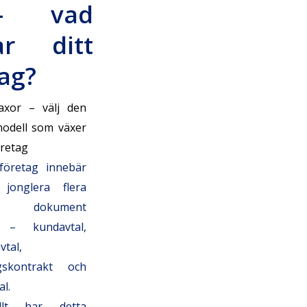
– vad
ar ditt
ag?
taxor – välj den
modell som växer
öretag
 företag innebär
jonglera flera
ka dokument
t – kundavtal,
vtal,
ngskontrakt och
l.
ellt har detta