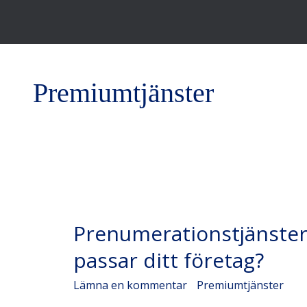
Premiumtjänster
Prenumerationstjänster
Prenumerationstjänster
vs
Engångsavtal
passar ditt företag?
–
Lämna en kommentar
/
Premiumtjänster
/
Jus
vad