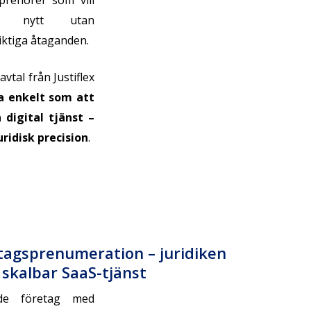
prenörer som vill
ta nytt utan
iktiga åtaganden.
vtal från Justiflex
ka enkelt som att
 digital tjänst –
ridisk precision
.
tagsprenumeration – juridiken
skalbar SaaS-tjänst
de företag med