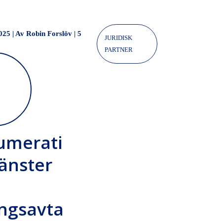
025 | Av Robin Forslöv
|
5
JURIDISK
PARTNER
umerati
änster
ngsavta