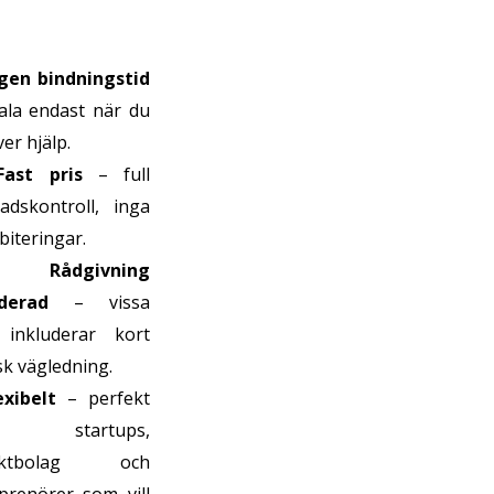
gen bindningstid
ala endast när du
er hjälp.
Fast pris
– full
adskontroll, inga
biteringar.
🧠
Rådgivning
uderad
– vissa
 inkluderar kort
isk vägledning.
exibelt
– perfekt
 startups,
jektbolag och