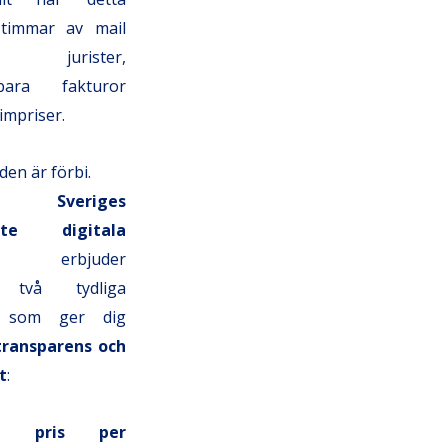
 timmar av mail
urister,
gbara fakturor
impriser.
den är förbi.
om
Sveriges
ste digitala
erbjuder
vå tydliga
iv som ger dig
 transparens och
t
:
st pris per