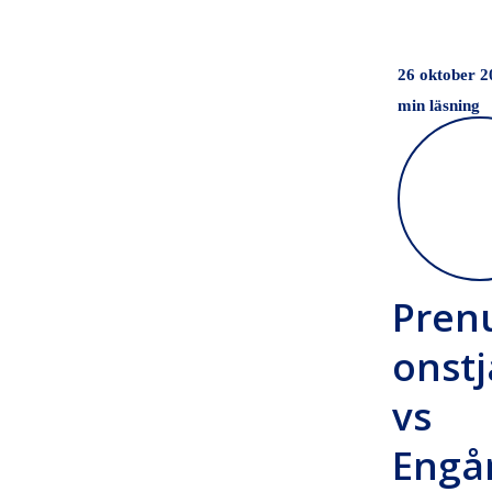
passar
ditt
företag?
26 oktober 2
min läsning
Pren
onstj
vs
Engå