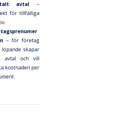
italt avtal
–
ekt för tillfälliga
ov.
etagsprenumer
on
– för företag
 löpande skapar
a avtal och vill
ka kostnaden per
ument.