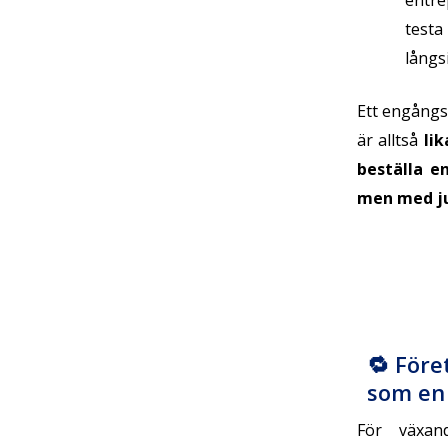
entre
tes
långs
Ett engångsa
är alltså
li
beställa en
men med ju
🔁 Före
som en 
För växan