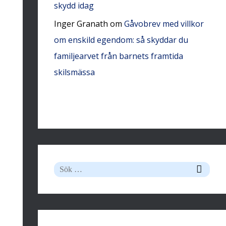
skydd idag
Inger Granath
om
Gåvobrev med villkor
om enskild egendom: så skyddar du
familjearvet från barnets framtida
skilsmässa
S
ö
k
e