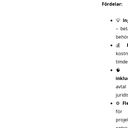
Fördelar:
💡
In
– bet
behöv
💰
kostn
timde
inkl
avtal
jurid
⚙️
Fl
för
pro