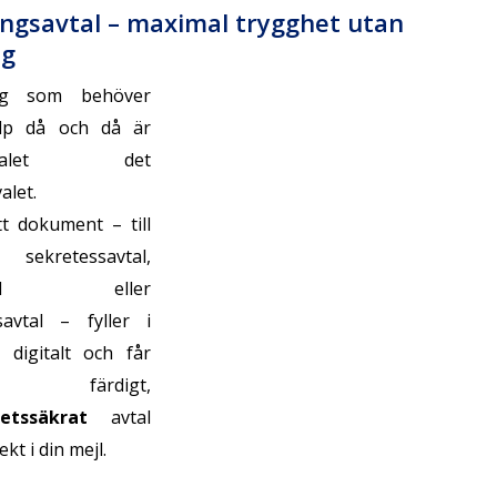
ngsavtal – maximal trygghet utan
ng
ag som behöver
jälp då och då är
avtalet det
alet.
tt dokument – till
ekretessavtal,
avtal eller
avtal – fyller i
 digitalt och får
färdigt,
tetssäkrat
avtal
kt i din mejl.