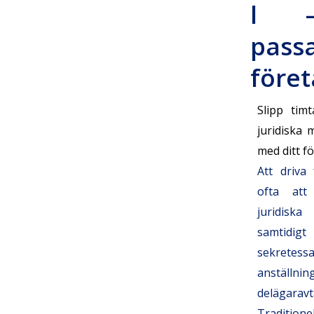
l 
pass
föret
Slipp tim
juridiska 
med ditt f
Att driva
ofta att 
juridis
samtidig
sekretessa
anställni
delägaravta
Tradition