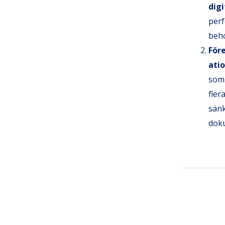
dig
perf
beh
För
ati
som
fler
sän
dok