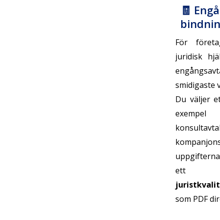
🧾 Engå
bindni
För föret
juridisk h
engångs
smidigaste v
Du väljer e
exempel s
konsult
kompanjons
uppgifterna
ett 
juristkvali
som PDF dire