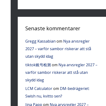
Senaste kommentarer
Gregg Kassabian
om
Nya arvsregler
2027 – varför sambor riskerar att stå
utan skydd idag
tiktok账号检测
om
Nya arvsregler 2027 –
varför sambor riskerar att stå utan
skydd idag
LCM Calculator
om
DM-bedrägeriet:
Swish nu, kvitto sen?
Jina Papp
om
Nya arvsregler 2027 –