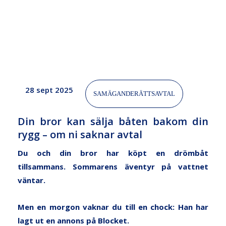
rygg
–
om
ni
saknar
avtal
28 sept 2025
SAMÄGANDERÄTTSAVTAL
Din bror kan sälja båten bakom din
rygg – om ni saknar avtal
Du och din bror har köpt en drömbåt
tillsammans. Sommarens äventyr på vattnet
väntar.
Men en morgon vaknar du till en chock: Han har
lagt ut en annons på Blocket.