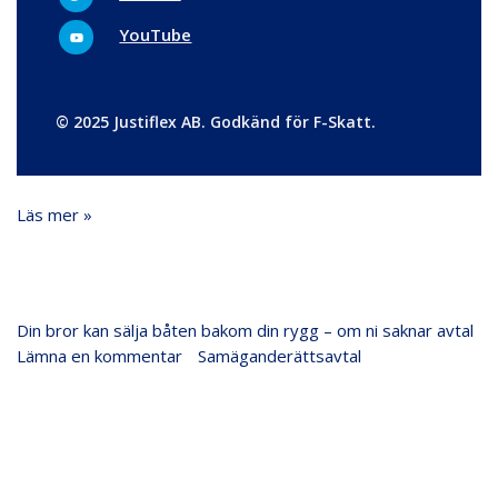
m
k
i
t
Y
YouTube
t
o
e
u
r
t
u
b
e
© 2025 Justiflex AB. Godkänd för F-Skatt.
Läs mer »
Din
Din bror kan sälja båten bakom din rygg – om ni saknar avtal
bror
Lämna en kommentar
/
Samäganderättsavtal
/
Justiflex
kan
sälja
båten
bakom
din