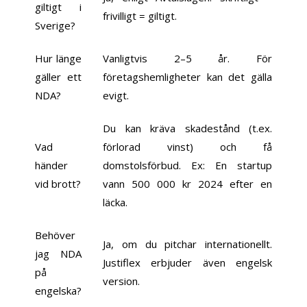
giltigt i
frivilligt = giltigt.
Sverige?
Hur länge
Vanligtvis 2–5 år. För
gäller ett
företagshemligheter kan det gälla
NDA?
evigt.
Du kan kräva skadestånd (t.ex.
Vad
förlorad vinst) och få
händer
domstolsförbud. Ex: En startup
vid brott?
vann 500 000 kr 2024 efter en
läcka.
Behöver
Ja, om du pitchar internationellt.
jag NDA
Justiflex erbjuder även engelsk
på
version.
engelska?