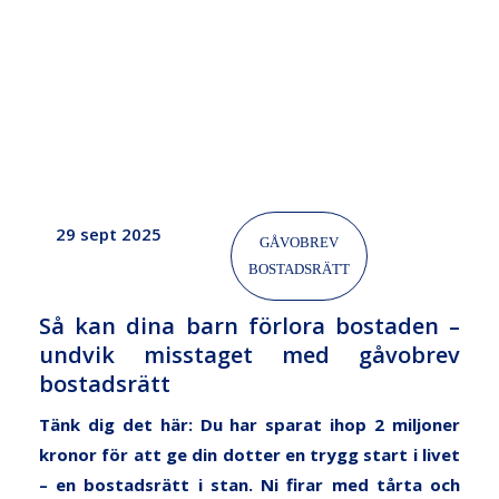
–
undvik
misstaget
med
gåvobrev
bostadsrätt
29 sept 2025
GÅVOBREV
BOSTADSRÄTT
Så kan dina barn förlora bostaden –
undvik misstaget med gåvobrev
bostadsrätt
Tänk dig det här: Du har sparat ihop 2 miljoner
kronor för att ge din dotter en trygg start i livet
– en bostadsrätt i stan. Ni firar med tårta och