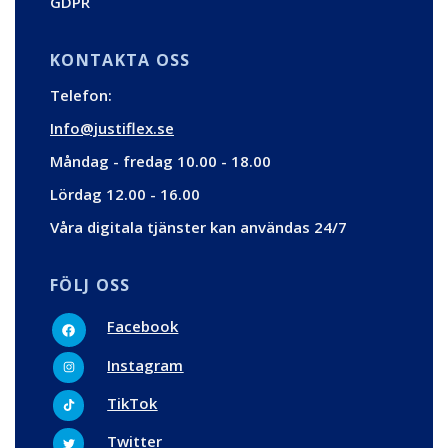
GDPR
KONTAKTA OSS
Telefon:
Info@justiflex.se
Måndag - fredag 10.00 - 18.00
Lördag 12.00 - 16.00
Våra digitala tjänster kan användas 24/7
FÖLJ OSS
F
Facebook
a
c
I
e
Instagram
n
b
s
o
t
T
o
TikTok
a
i
k
g
k
r
t
T
Twitter
a
o
w