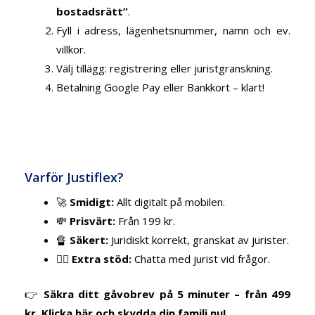
bostadsrätt”
.
Fyll i adress, lägenhetsnummer, namn och ev.
villkor.
Välj tillägg: registrering eller juristgranskning.
Betalning Google Pay eller Bankkort – klart!
Varför Justiflex?
🚀
Smidigt:
Allt digitalt på mobilen.
💸
Prisvärt:
Från 199 kr.
🔏
Säkert:
Juridiskt korrekt, granskat av jurister.
👩‍⚖️
Extra stöd:
Chatta med jurist vid frågor.
👉
Säkra ditt gåvobrev på 5 minuter – från 499
kr. Klicka här och skydda din familj nu!