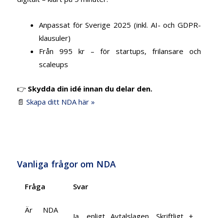
Anpassat för Sverige 2025 (inkl. AI- och GDPR-
klausuler)
Från 995 kr – för startups, frilansare och
scaleups
👉
Skydda din idé innan du delar den.
📄
Skapa ditt NDA här »
Vanliga frågor om NDA
Fråga
Svar
Är NDA
Ja, enligt Avtalslagen. Skriftligt +