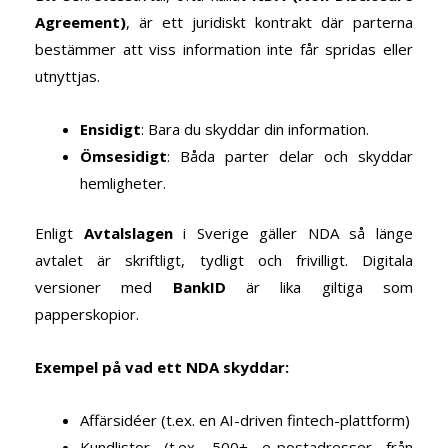
Agreement)
, är ett juridiskt kontrakt där parterna
bestämmer att viss information inte får spridas eller
utnyttjas.
Ensidigt
: Bara du skyddar din information.
Ömsesidigt
: Båda parter delar och skyddar
hemligheter.
Enligt
Avtalslagen
i Sverige gäller NDA så länge
avtalet är skriftligt, tydligt och frivilligt. Digitala
versioner med
BankID
är lika giltiga som
papperskopior.
Exempel på vad ett NDA skyddar:
Affärsidéer (t.ex. en AI-driven fintech-plattform)
Kundlistor (t.ex. 500+ e-postadresser från