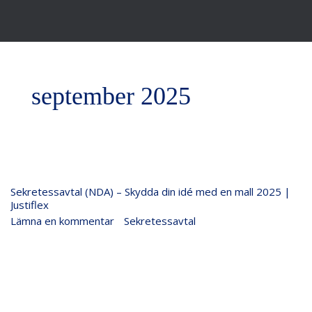
september 2025
Sekretessavtal
Sekretessavtal (NDA) – Skydda din idé med en mall 2025 |
(NDA)
Justiflex
–
Lämna en kommentar
/
Sekretessavtal
/
Justiflex
Skydda
din
idé
med
en