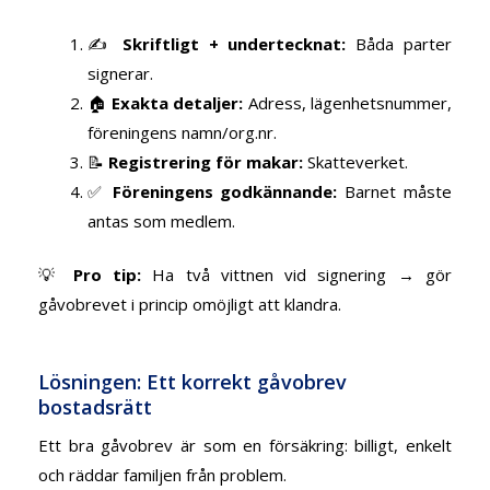
✍️
Skriftligt + undertecknat:
Båda parter
signerar.
🏠
Exakta detaljer:
Adress, lägenhetsnummer,
föreningens namn/org.nr.
📝
Registrering för makar:
Skatteverket.
✅
Föreningens godkännande:
Barnet måste
antas som medlem.
💡
Pro tip:
Ha två vittnen vid signering → gör
gåvobrevet i princip omöjligt att klandra.
Lösningen: Ett korrekt gåvobrev
bostadsrätt
Ett bra gåvobrev är som en försäkring: billigt, enkelt
och räddar familjen från problem.