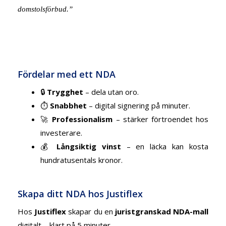
domstolsförbud.”
Fördelar med ett NDA
🔒
Trygghet
– dela utan oro.
⏱️
Snabbhet
– digital signering på minuter.
🚀
Professionalism
– stärker förtroendet hos
investerare.
💰
Långsiktig vinst
– en läcka kan kosta
hundratusentals kronor.
Skapa ditt NDA hos Justiflex
Hos
Justiflex
skapar du en
juristgranskad NDA-mall
digitalt – klart på 5 minuter.