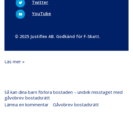
Twitter
a
o
w
m
k
i
t
Y
YouTube
t
o
e
u
r
t
u
b
e
© 2025 Justiflex AB. Godkänd för F-Skatt.
Läs mer »
Så
Så kan dina barn förlora bostaden – undvik misstaget med
kan
gåvobrev bostadsrätt
dina
Lämna en kommentar
/
Gåvobrev bostadsrätt
/
Justiflex
barn
förlora
bostaden