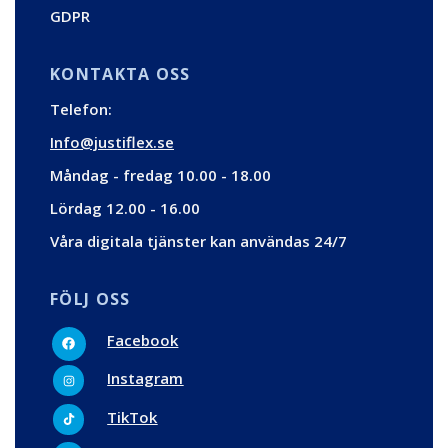
GDPR
KONTAKTA OSS
Telefon:
Info@justiflex.se
Måndag - fredag 10.00 - 18.00
Lördag 12.00 - 16.00
Våra digitala tjänster kan användas 24/7
FÖLJ OSS
F
Facebook
a
c
I
e
Instagram
n
b
s
o
t
T
o
TikTok
a
i
k
g
k
r
t
T