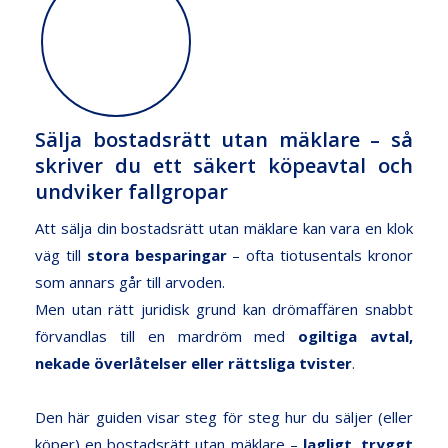
ett
säkert
köpeavtal
och
undviker
fallgropar
Sälja bostadsrätt utan mäklare – så
skriver du ett säkert köpeavtal och
undviker fallgropar
Att sälja din bostadsrätt utan mäklare kan vara en klok
väg till
stora besparingar
– ofta tiotusentals kronor
som annars går till arvoden.
Men utan rätt juridisk grund kan drömaffären snabbt
förvandlas till en mardröm med
ogiltiga avtal,
nekade överlåtelser eller rättsliga tvister
.
Den här guiden visar steg för steg hur du säljer (eller
köper) en bostadsrätt utan mäklare –
lagligt, tryggt