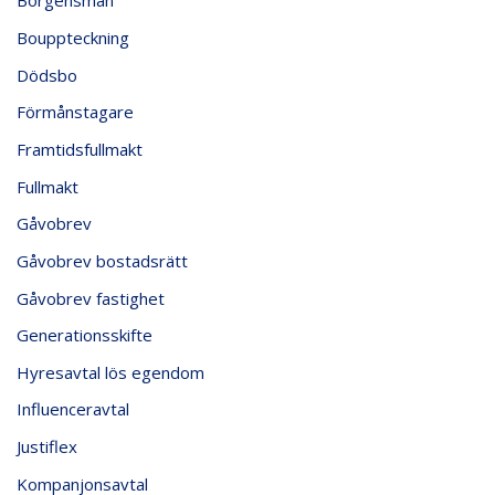
Borgensman
Bouppteckning
Dödsbo
Förmånstagare
Framtidsfullmakt
Fullmakt
Gåvobrev
Gåvobrev bostadsrätt
Gåvobrev fastighet
Generationsskifte
Hyresavtal lös egendom
Influenceravtal
Justiflex
Kompanjonsavtal