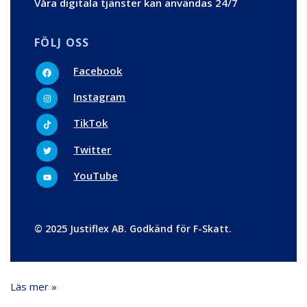
Våra digitala tjänster kan användas 24/7
FÖLJ OSS
F
Facebook
a
c
I
e
Instagram
n
b
s
o
t
T
o
TikTok
a
i
k
g
k
r
t
T
Twitter
a
o
w
m
k
i
t
Y
YouTube
t
o
e
u
r
t
u
b
e
© 2025 Justiflex AB. Godkänd för F-Skatt.
Läs mer »