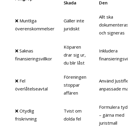
Skada
Den
Allt ska
❌ Muntliga
Gäller inte
dokumenteras
överenskommelser
juridiskt
och signeras
Köparen
❌ Saknas
Inkludera
drar sig ur,
finansieringsvillkor
finansieringsvill
du blir låst
Föreningen
❌ Fel
Använd Justiflex
stoppar
överlåtelseavtal
anpassade mall
affären
Formulera tydlig
❌ Otydlig
Tvist om
– gärna med
friskrivning
dolda fel
juristmall