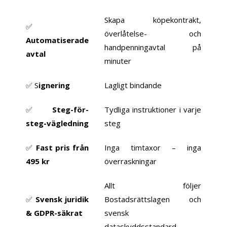
Skapa köpekontrakt,
✅
överlåtelse- och
Automatiserade
handpenningavtal på
avtal
minuter
✅ S
ignering
Lagligt bindande
✅
Steg-för-
Tydliga instruktioner i varje
steg-vägledning
steg
✅
Fast pris från
Inga timtaxor – inga
495 kr
överraskningar
Allt följer
✅
Svensk juridik
Bostadsrättslagen och
& GDPR-säkrat
svensk
dataskyddsstandard