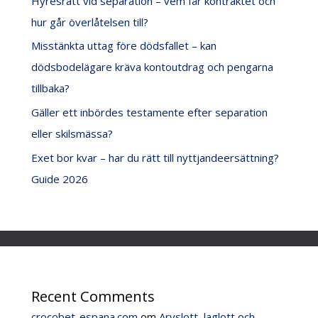
Hyresrätt vid separation – vem får kontraktet och
hur går överlåtelsen till?
Misstänkta uttag före dödsfallet – kan
dödsbodelägare kräva kontoutdrag och pengarna
tillbaka?
Gäller ett inbördes testamente efter separation
eller skilsmässa?
Exet bor kvar – har du rätt till nyttjandeersättning?
Guide 2026
Recent Comments
crocobet-espana.com
om
Arvslott, laglott och