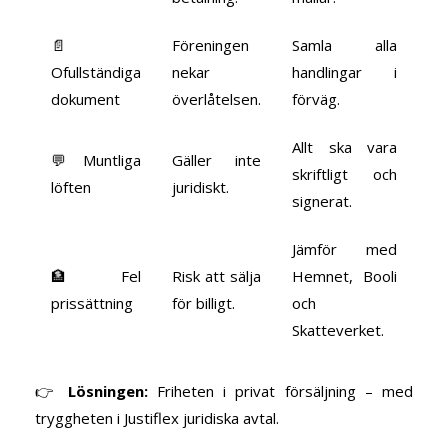
📄
Föreningen
Samla alla
Ofullständiga
nekar
handlingar i
dokument
överlåtelsen.
förväg.
Allt ska vara
💬 Muntliga
Gäller inte
skriftligt och
löften
juridiskt.
signerat.
Jämför med
🏦 Fel
Risk att sälja
Hemnet, Booli
prissättning
för billigt.
och
Skatteverket.
👉
Lösningen:
Friheten i privat försäljning – med
tryggheten i Justiflex juridiska avtal.