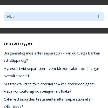
S
ö
k
e
Senaste inläggen
f
Borgensåtagande efter separation – kan du tvinga banken
t
att släppa dig?
e
Hyresrätt vid separation – vem får kontraktet och hur går
r
överlåtelsen till?
:
Misstänkta uttag före dödsfallet – kan dödsbodelägare
kräva kontoutdrag och pengarna tillbaka?
Gäller ett inbördes testamente efter separation eller
skilsmässa?