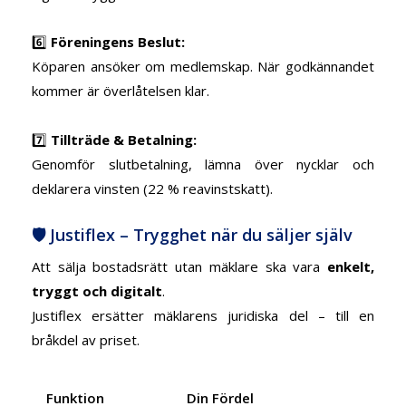
6️⃣
Föreningens Beslut:
Köparen ansöker om medlemskap. När godkännandet
kommer är överlåtelsen klar.
7️⃣
Tillträde & Betalning:
Genomför slutbetalning, lämna över nycklar och
deklarera vinsten (22 % reavinstskatt).
🛡️ Justiflex – Trygghet när du säljer själv
Att sälja bostadsrätt utan mäklare ska vara
enkelt,
tryggt och digitalt
.
Justiflex ersätter mäklarens juridiska del – till en
bråkdel av priset.
Funktion
Din Fördel