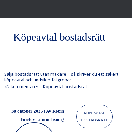
Köpeavtal bostadsrätt
Sälja
Sälja bostadsrätt utan mäklare – så skriver du ett säkert
bostadsrätt
köpeavtal och undviker fallgropar
utan
42 kommentarer
/
Köpeavtal bostadsrätt
/
Justiflex
mäklare
–
så
30 oktober 2025 | Av Robin
KÖPEAVTAL
skriver
Forslöv
|
5 min läsning
BOSTADSRÄTT
du