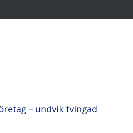
företag – undvik tvingad
dminsson