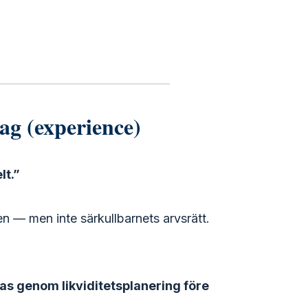
ag (experience)
lt.”
n — men inte särkullbarnets arvsrätt.
as genom likviditetsplanering före