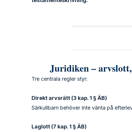
testamenteskrivning.
Juridiken – arvslott,
Tre centrala regler styr:
Direkt arvsrätt (3 kap. 1 § ÄB)
Särkullbarn behöver inte vänta på efterle
Laglott (7 kap. 1 § ÄB)