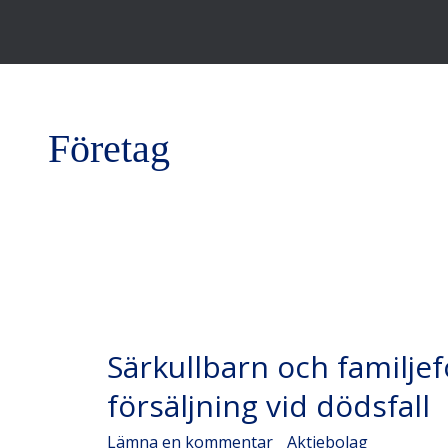
Företag
Särkullbarn
Särkullbarn och familje
och
familjeföretag
försäljning vid dödsfall
–
Lämna en kommentar
/
Aktiebolag
/
Admin A