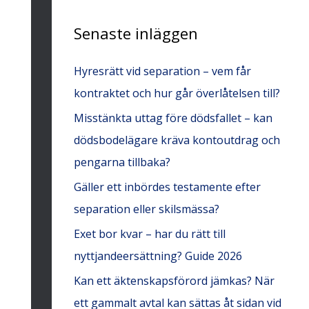
e
Senaste inläggen
f
t
Hyresrätt vid separation – vem får
e
kontraktet och hur går överlåtelsen till?
r
Misstänkta uttag före dödsfallet – kan
:
dödsbodelägare kräva kontoutdrag och
pengarna tillbaka?
Gäller ett inbördes testamente efter
separation eller skilsmässa?
Exet bor kvar – har du rätt till
nyttjandeersättning? Guide 2026
Kan ett äktenskapsförord jämkas? När
ett gammalt avtal kan sättas åt sidan vid