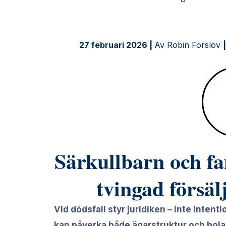
undvik
tvingad
försäljning
27 februari 2026 |
Av Robin Forslöv
|
vid
dödsfall
Särkullbarn och fa
tvingad försäl
Vid dödsfall styr juridiken – inte intentio
kan påverka både ägarstruktur och bola