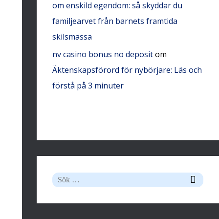
om enskild egendom: så skyddar du
familjearvet från barnets framtida
skilsmässa
nv casino bonus no deposit
om
Äktenskapsförord för nybörjare: Läs och
förstå på 3 minuter
S
ö
k