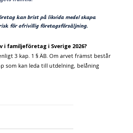
företag kan brist på likvida medel skapa
sk för ofrivillig företagsförsäljning.
 i familjeföretag i Sverige 2026?
t enligt 3 kap. 1 § ÄB. Om arvet främst består
ap som kan leda till utdelning, belåning