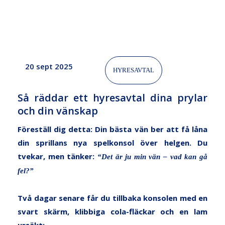
vänskap
20 sept 2025
HYRESAVTAL
Så räddar ett hyresavtal dina prylar
och din vänskap
Föreställ dig detta: Din bästa vän ber att få låna
din sprillans nya spelkonsol över helgen. Du
tvekar, men tänker:
“Det är ju min vän – vad kan gå
fel?”
Två dagar senare får du tillbaka konsolen med en
svart skärm, klibbiga cola-fläckar och en lam
ursäkt: