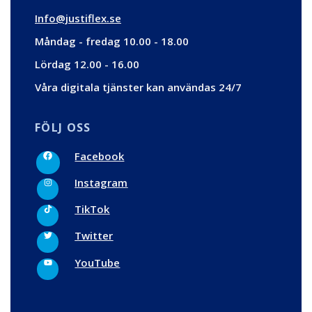
Info@justiflex.se
Måndag - fredag 10.00 - 18.00
Lördag 12.00 - 16.00
Våra digitala tjänster kan användas 24/7
FÖLJ OSS
F
Facebook
a
c
I
e
Instagram
n
b
s
o
t
T
o
TikTok
a
i
k
g
k
r
t
T
Twitter
a
o
w
m
k
i
t
Y
YouTube
t
o
e
u
r
t
u
b
e