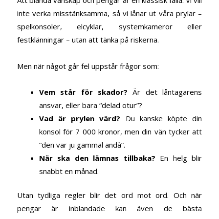
Att blanda vänskap och pengar är en klassisk fälla. Vi vill
inte verka misstänksamma, så vi lånar ut våra prylar –
spelkonsoler, elcyklar, systemkameror eller
festklänningar – utan att tänka på riskerna.
Men när något går fel uppstår frågor som:
Vem står för skador?
Är det låntagarens
ansvar, eller bara “delad otur”?
Vad är prylen värd?
Du kanske köpte din
konsol för 7 000 kronor, men din vän tycker att
“den var ju gammal ändå”.
När ska den lämnas tillbaka?
En helg blir
snabbt en månad.
Utan tydliga regler blir det ord mot ord. Och när
pengar är inblandade kan även de bästa