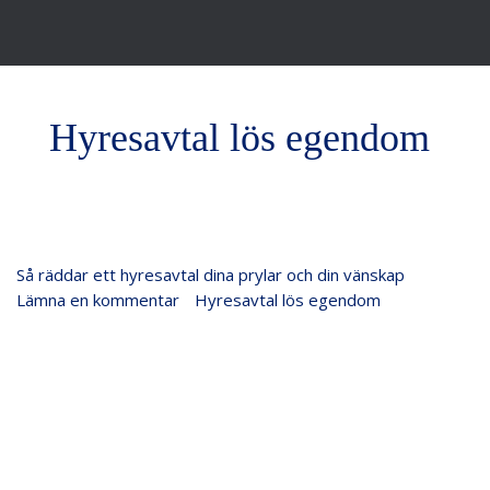
Hyresavtal lös egendom
Så
Så räddar ett hyresavtal dina prylar och din vänskap
räddar
Lämna en kommentar
/
Hyresavtal lös egendom
/
Justiflex
ett
hyresavtal
dina
prylar
och
din