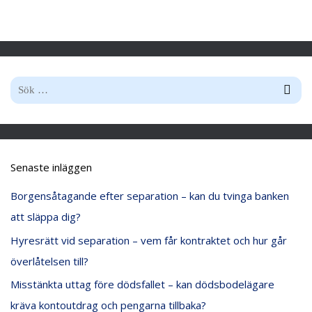
S
ö
k
e
Senaste inläggen
f
Borgensåtagande efter separation – kan du tvinga banken
t
att släppa dig?
e
Hyresrätt vid separation – vem får kontraktet och hur går
r
överlåtelsen till?
:
Misstänkta uttag före dödsfallet – kan dödsbodelägare
kräva kontoutdrag och pengarna tillbaka?