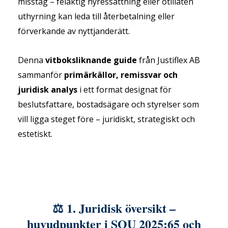
misstag – felaktig hyressättning eller otillåten
uthyrning kan leda till återbetalning eller
förverkande av nyttjanderätt.
Denna
vitboksliknande guide
från Justiflex AB
sammanför
primärkällor, remissvar och
juridisk analys
i ett format designat för
beslutsfattare, bostadsägare och styrelser som
vill ligga steget före – juridiskt, strategiskt och
estetiskt.
⚖️ 1. Juridisk översikt –
huvudpunkter i SOU 2025:65 och