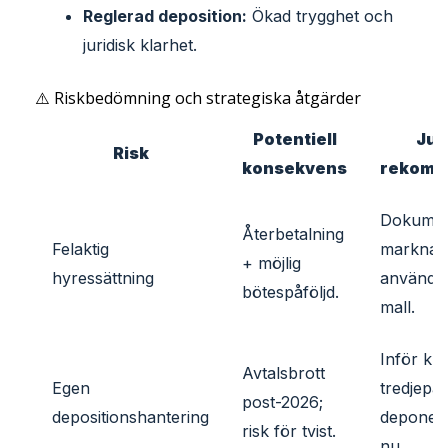
Reglerad deposition:
Ökad trygghet och
juridisk klarhet.
⚠️ Riskbedömning och strategiska åtgärder
Potentiell
Jus
Risk
konsekvens
rekomm
Dokumen
Återbetalning
Felaktig
marknad
+ möjlig
hyressättning
använd ju
bötespåföljd.
mall.
Inför kl
Avtalsbrott
Egen
tredjepar
post-2026;
depositionshantering
deponeri
risk för tvist.
nu.