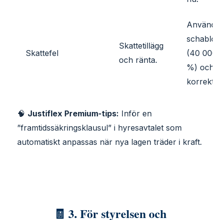
Använd
schablo
Skattetillägg
Skattefel
(40 000 
och ränta.
%) och d
korrekt.
🧠
Justiflex Premium-tips:
Inför en
”framtidssäkringsklausul” i hyresavtalet som
automatiskt anpassas när nya lagen träder i kraft.
🧾 3. För styrelsen och