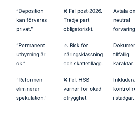
“Deposition
❌ Fel post-2026.
Avtala om
kan förvaras
Tredje part
neutral
privat.”
obligatoriskt.
förvaring.
“Permanent
⚠️ Risk för
Dokumente
uthyrning är
näringsklassning
tillfällig
ok.”
och skattetillägg.
karaktär.
“Reformen
❌ Fel. HSB
Inkludera
eliminerar
varnar för ökad
kontrollrut
spekulation.”
otrygghet.
i stadgar.