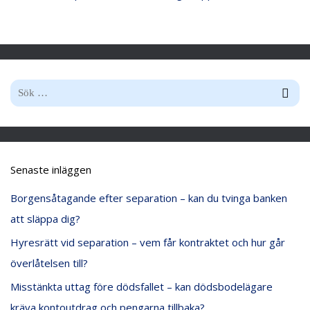
S
ö
k
e
Senaste inläggen
f
Borgensåtagande efter separation – kan du tvinga banken
t
att släppa dig?
e
Hyresrätt vid separation – vem får kontraktet och hur går
r
överlåtelsen till?
:
Misstänkta uttag före dödsfallet – kan dödsbodelägare
kräva kontoutdrag och pengarna tillbaka?