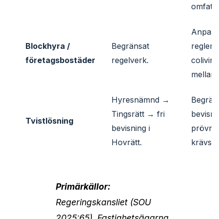
omfattn
Anpass
Blockhyra /
Begränsat
regler 
företagsbostäder
regelverk.
colivin
mellan
Hyresnämnd →
Begrän
Tingsrätt → fri
bevisni
Tvistlösning
bevisning i
prövnin
Hovrätt.
krävs.
Primärkällor:
Regeringskansliet (SOU
2025:65), Fastighetsägarna,