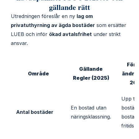
gällande rätt
Utredningen föreslår en ny
lag om
privatuthyrning av ägda bostäder
som ersätter
LUEB och inför
ökad avtalsfrihet
under strikt
ansvar.
Före
Gällande
Område
ändri
Regler (2025)
202
Upp till
En bostad utan
bostäde
Antal bostäder
näringsklassning.
bostads
fritidsh