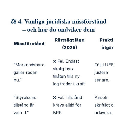
⚖️ 4. Vanliga juridiska missförstånd
– och hur du undviker dem
Rättsligt läge
Praktis
Missförstånd
(2025)
åtgärd
❌ Fel. Endast
“Marknadshyra
Följ LUEB;
skälig hyra
gäller redan
justera
tillåten tills ny
nu.”
senare.
lag träder i kraft.
“Styrelsens
❌ Fel. Tillstånd
Ansök
tillstånd är
krävs alltid för
skriftligt oc
valfritt.”
BRF.
arkivera.