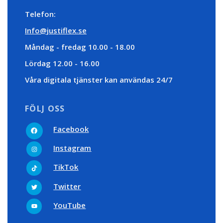
Telefon:
Info@justiflex.se
Måndag - fredag 10.00 - 18.00
Lördag 12.00 - 16.00
Våra digitala tjänster kan användas 24/7
FÖLJ OSS
F
Facebook
a
c
I
e
Instagram
n
b
s
o
t
T
o
TikTok
a
i
k
g
k
r
t
T
Twitter
a
o
w
m
k
i
t
Y
YouTube
t
o
e
u
r
t