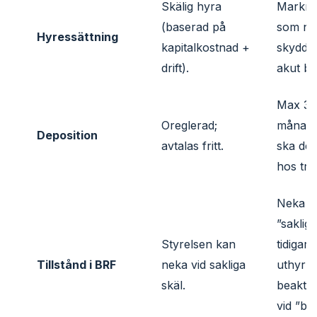
Skälig hyra
Markna
(baserad på
som no
Hyressättning
kapitalkostnad +
skyddsr
drift).
akut be
Max 3
Oreglerad;
månads
Deposition
avtalas fritt.
ska de
hos tre
Neka en
”saklig
Styrelsen kan
tidigare
Tillstånd i BRF
neka vid sakliga
uthyrni
skäl.
beaktas
vid ”be