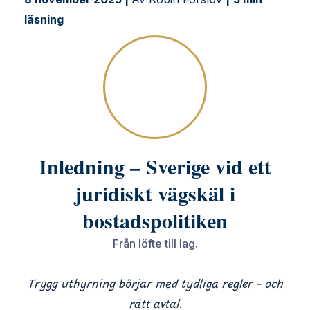
juridiskt
läsning
vägskäl
i
bostadspolitiken
Inledning – Sverige vid ett
juridiskt vägskäl i
bostadspolitiken
Från löfte till lag.
Trygg uthyrning börjar med tydliga regler – och
rätt avtal.