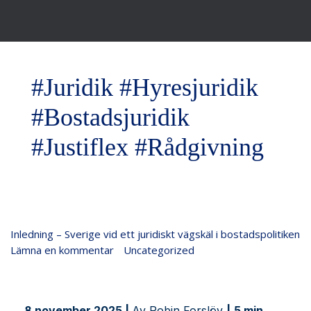
#Juridik #Hyresjuridik
#Bostadsjuridik
#Justiflex #Rådgivning
Inledning
Inledning – Sverige vid ett juridiskt vägskäl i bostadspolitiken
–
Lämna en kommentar
/
Uncategorized
/
Justiflex
Sverige
vid
ett
8 november 2025 |
Av Robin Forslöv
|
5 min