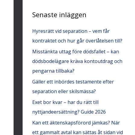
e
Senaste inläggen
f
t
Hyresrätt vid separation – vem får
e
kontraktet och hur går överlåtelsen till?
r
Misstänkta uttag före dödsfallet – kan
:
dödsbodelägare kräva kontoutdrag och
pengarna tillbaka?
Gäller ett inbördes testamente efter
separation eller skilsmässa?
Exet bor kvar – har du rätt till
nyttjandeersättning? Guide 2026
Kan ett äktenskapsförord jämkas? När
ett gammalt avtal kan sättas åt sidan vid