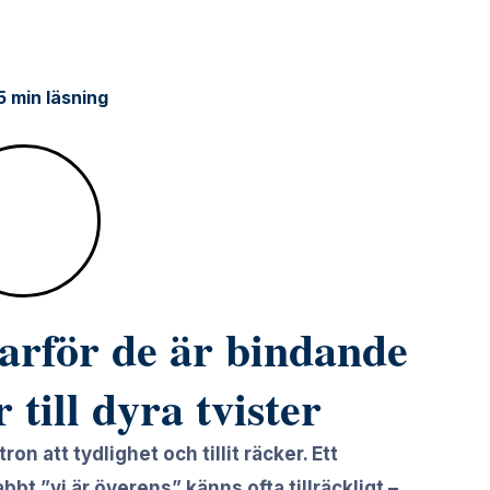
5 min läsning
varför de är bindande
 till dyra tvister
n att tydlighet och tillit räcker. Ett
bbt ”vi är överens” känns ofta tillräckligt –