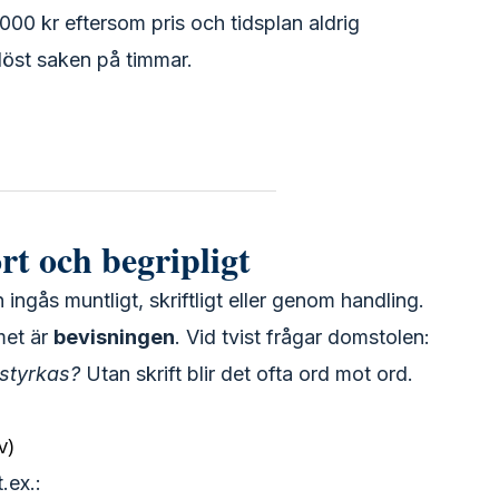
000 kr eftersom pris och tidsplan aldrig
 löst saken på timmar.
rt och begripligt
n ingås muntligt, skriftligt eller genom handling.
met är
bevisningen
. Vid tvist frågar domstolen:
 styrkas?
Utan skrift blir det ofta ord mot ord.
v)
t.ex.: