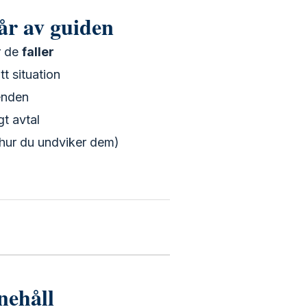
år av guiden
r de
faller
ätt situation
enden
igt avtal
hur du undviker dem)
nehåll