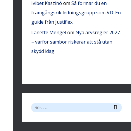
Ivibet Kaszinó
om
Så formar du en
framgångsrik ledningsgrupp som VD: En
guide från Justiflex
Lanette Mengel
om
Nya arvsregler 2027
– varför sambor riskerar att stå utan
skydd idag
S
ö
k