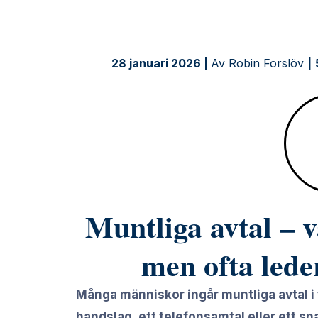
de
är
bindande
28 januari 2026 |
Av Robin Forslöv
|
men
ofta
leder
till
dyra
tvister
Muntliga avtal – 
men ofta leder
Många människor ingår muntliga avtal i tro
handslag, ett telefonsamtal eller ett sna