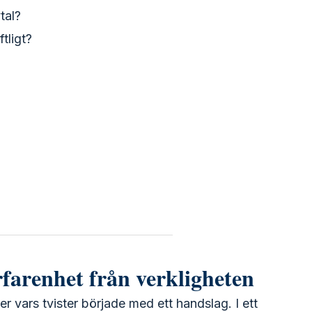
tal?
tligt?
rfarenhet från verkligheten
ter vars tvister började med ett handslag. I ett