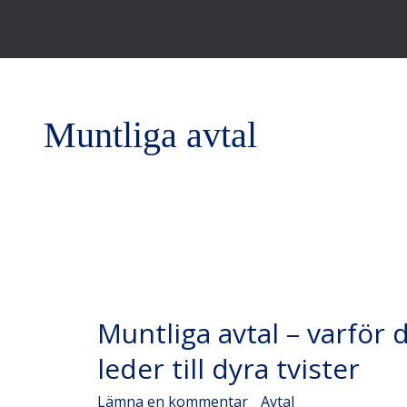
Muntliga avtal
Muntliga
Muntliga avtal – varför
avtal
–
leder till dyra tvister
varför
Lämna en kommentar
/
Avtal
/
Admin Admins