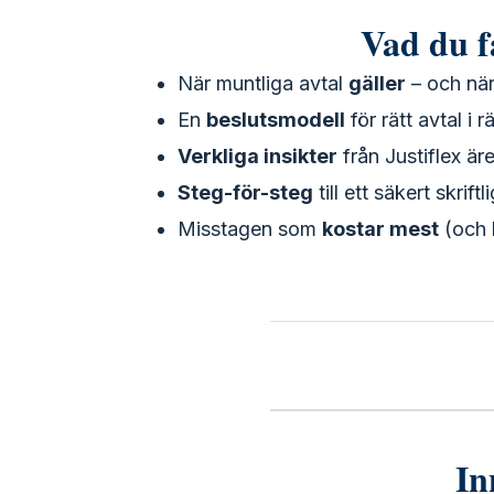
Vad du f
När muntliga avtal
gäller
– och nä
En
beslutsmodell
för rätt avtal i r
Verkliga insikter
från Justiflex är
Steg-för-steg
till ett säkert skriftl
Misstagen som
kostar mest
(och 
In