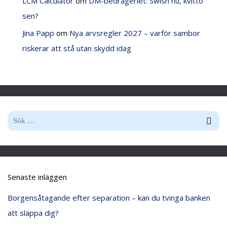
LCM Calculator
om
DM-bedrägeriet: Swish nu, kvitto
sen?
Jina Papp
om
Nya arvsregler 2027 – varför sambor
riskerar att stå utan skydd idag
S
ö
k
e
Senaste inläggen
f
Borgensåtagande efter separation – kan du tvinga banken
t
att släppa dig?
e