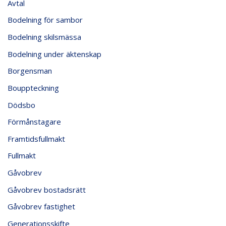
Avtal
Bodelning för sambor
Bodelning skilsmässa
Bodelning under äktenskap
Borgensman
Bouppteckning
Dödsbo
Förmånstagare
Framtidsfullmakt
Fullmakt
Gåvobrev
Gåvobrev bostadsrätt
Gåvobrev fastighet
Generationsskifte