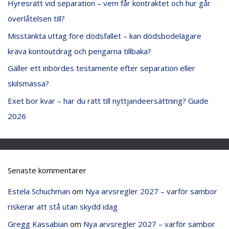
Hyresrätt vid separation – vem får kontraktet och hur går
r
överlåtelsen till?
:
Misstänkta uttag före dödsfallet – kan dödsbodelägare
kräva kontoutdrag och pengarna tillbaka?
Gäller ett inbördes testamente efter separation eller
skilsmässa?
Exet bor kvar – har du rätt till nyttjandeersättning? Guide
2026
Senaste kommentarer
Estela Schuchman
om
Nya arvsregler 2027 – varför sambor
riskerar att stå utan skydd idag
Gregg Kassabian
om
Nya arvsregler 2027 – varför sambor