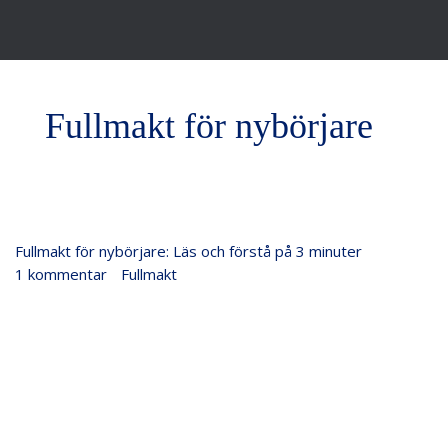
Fullmakt för nybörjare
Fullmakt
Fullmakt för nybörjare: Läs och förstå på 3 minuter
för
1 kommentar
/
Fullmakt
/
Justiflex
nybörjare:
Läs
och
förstå
på
3