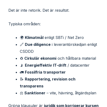
Det är inte retorik. Det är
resultat
.
Typiska områden:
🌍
Klimatmål
enligt SBTi / Net Zero
🔗
Due diligence
i leverantörskedjan enligt
CSDDD
♻
Cirkulär ekonomi
och hållbara material
📡
Energieffektiv IT-drift
/ datacenter
🚛
Fossilfria transporter
📝
Rapportering, revision och
transparens
⚖
Sanktioner
– vite, hävning, åtgärdsplan
Gröna klausuler är
juridik som korrigerar kursen