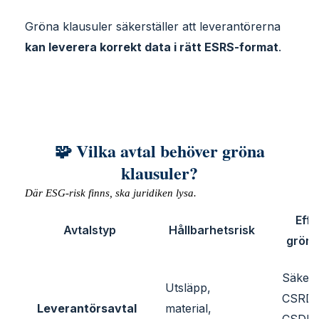
Gröna klausuler säkerställer att leverantörerna
kan leverera korrekt data i rätt ESRS-format
.
🧩 Vilka avtal behöver gröna
klausuler?
Där ESG-risk finns, ska juridiken lysa.
Effe
Avtalstyp
Hållbarhetsrisk
grön 
Säkers
Utsläpp,
CSRD-
Leverantörsavtal
material,
CSDDD