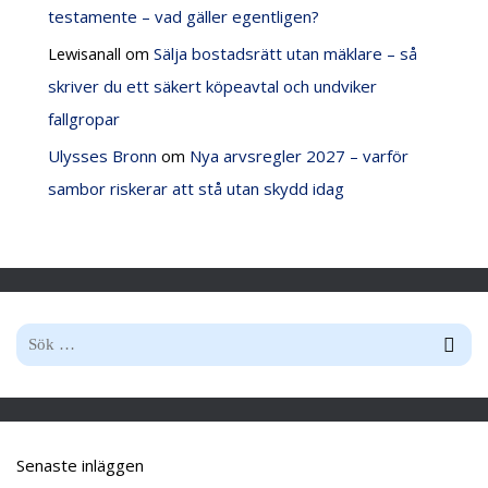
testamente – vad gäller egentligen?
Lewisanall
om
Sälja bostadsrätt utan mäklare – så
skriver du ett säkert köpeavtal och undviker
fallgropar
Ulysses Bronn
om
Nya arvsregler 2027 – varför
sambor riskerar att stå utan skydd idag
S
ö
k
e
Senaste inläggen
f