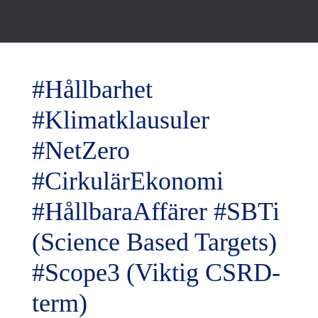
#Hållbarhet
#Klimatklausuler
#NetZero
#CirkulärEkonomi
#HållbaraAffärer #SBTi
(Science Based Targets)
#Scope3 (Viktig CSRD-
term)