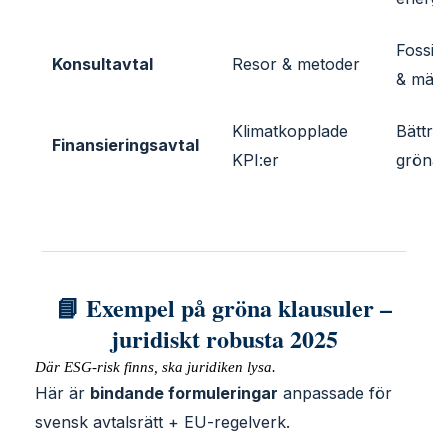
Fossilf
Konsultavtal
Resor & metoder
& mätn
Klimatkopplade
Bättre 
Finansieringsavtal
KPI:er
gröna 
📘 Exempel på gröna klausuler –
juridiskt robusta 2025
Där ESG-risk finns, ska juridiken lysa.
Här är
bindande formuleringar
anpassade för
svensk avtalsrätt + EU-regelverk.