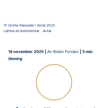
🌱
🌱 Gröna Klausuler i Avtal 2025
Gröna
Lämna en kommentar
/
Avtal
/
Justiflex
Klausuler
i
Avtal
14 november 2025 |
Av Robin Forslöv
|
5 min
2025
läsning