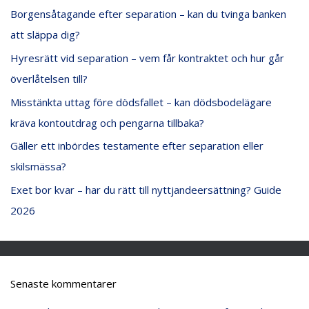
Borgensåtagande efter separation – kan du tvinga banken
t
att släppa dig?
e
Hyresrätt vid separation – vem får kontraktet och hur går
r
överlåtelsen till?
:
Misstänkta uttag före dödsfallet – kan dödsbodelägare
kräva kontoutdrag och pengarna tillbaka?
Gäller ett inbördes testamente efter separation eller
skilsmässa?
Exet bor kvar – har du rätt till nyttjandeersättning? Guide
2026
Senaste kommentarer