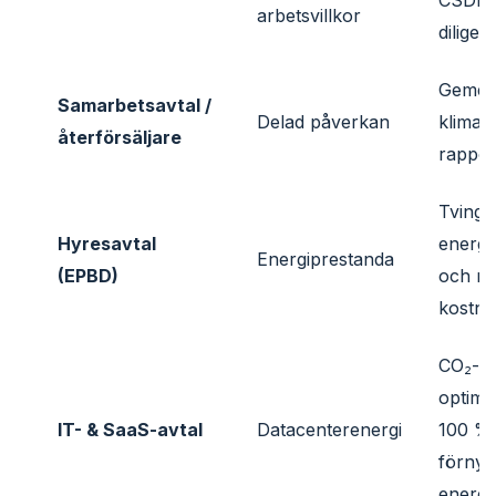
arbetsvillkor
diligen
Geme
Samarbetsavtal /
Delad påverkan
klimat
återförsäljare
rappor
Tvinga
Hyresavtal
energi
Energiprestanda
(EPBD)
och m
kostna
CO₂-
optime
IT- & SaaS-avtal
Datacenterenergi
100 %
förnyb
energi