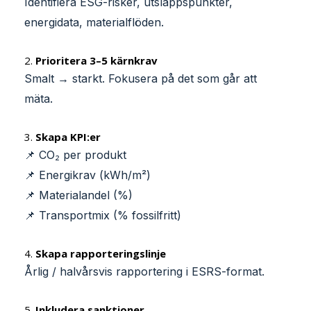
Identifiera ESG-risker, utsläppspunkter,
energidata, materialflöden.
2.
Prioritera 3–5 kärnkrav
Smalt → starkt. Fokusera på det som går att
mäta.
3.
Skapa KPI:er
📌 CO₂ per produkt
📌 Energikrav (kWh/m²)
📌 Materialandel (%)
📌 Transportmix (% fossilfritt)
4.
Skapa rapporteringslinje
Årlig / halvårsvis rapportering i ESRS-format.
5.
Inkludera sanktioner