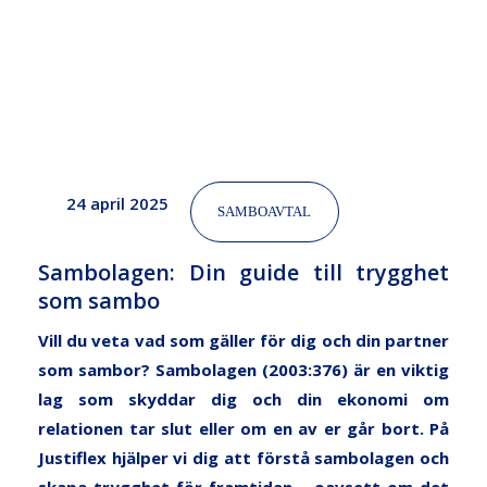
sambo
24 april 2025
SAMBOAVTAL
Sambolagen: Din guide till trygghet
som sambo
Vill du veta vad som gäller för dig och din partner
som sambor? Sambolagen (2003:376) är en viktig
lag som skyddar dig och din ekonomi om
relationen tar slut eller om en av er går bort. På
Justiflex
hjälper vi dig att förstå sambolagen och
skapa trygghet för framtiden – oavsett om det