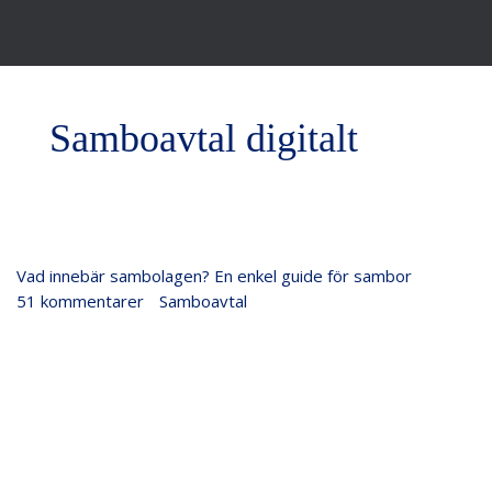
Samboavtal digitalt
Vad
Vad innebär sambolagen? En enkel guide för sambor
innebär
51 kommentarer
/
Samboavtal
/
Justiflex
sambolagen?
En
enkel
guide
för
sambor