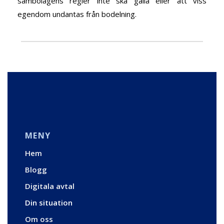
sambolagens regler inte ska gälla eller att viss
egendom undantas från bodelning.
MENY
Hem
Blogg
Digitala avtal
Din situation
Om oss