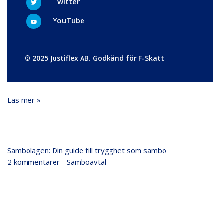
Twitter
w
b
i
o
t
Y
o
YouTube
t
o
k
e
u
r
t
u
b
e
© 2025 Justiflex AB. Godkänd för F-Skatt.
Läs mer »
Sambolagen:
Sambolagen: Din guide till trygghet som sambo
Din
2 kommentarer
/
Samboavtal
/
Justiflex
guide
till
trygghet
som