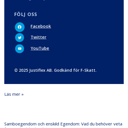
FÖLJ OSS
F
Facebook
a
c
T
e
Twitter
w
b
i
o
t
Y
o
YouTube
t
o
k
e
u
r
t
u
b
e
© 2025 Justiflex AB. Godkänd för F-Skatt.
Läs mer »
Samboegendom
Samboegendom och enskild Egendom: Vad du behöver veta
och