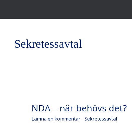
Sekretessavtal
NDA
NDA – när behövs det?
–
när
Lämna en kommentar
/
Sekretessavtal
/
Admi
behövs