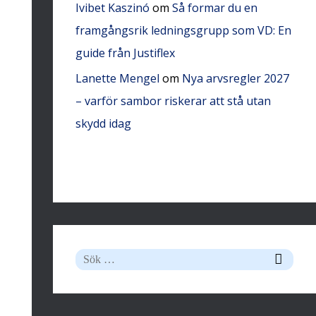
Ivibet Kaszinó
om
Så formar du en
framgångsrik ledningsgrupp som VD: En
guide från Justiflex
Lanette Mengel
om
Nya arvsregler 2027
– varför sambor riskerar att stå utan
skydd idag
S
ö
k