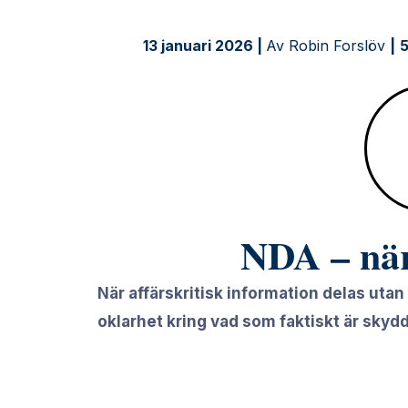
det?
13 januari 2026 |
Av Robin Forslöv
|
5
NDA – när
När affärskritisk information delas utan
oklarhet kring vad som faktiskt är skydd