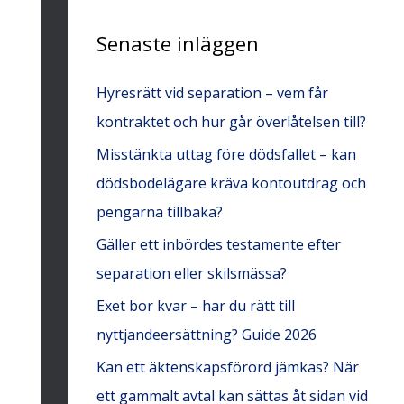
e
Senaste inläggen
f
t
Hyresrätt vid separation – vem får
e
kontraktet och hur går överlåtelsen till?
r
Misstänkta uttag före dödsfallet – kan
:
dödsbodelägare kräva kontoutdrag och
pengarna tillbaka?
Gäller ett inbördes testamente efter
separation eller skilsmässa?
Exet bor kvar – har du rätt till
nyttjandeersättning? Guide 2026
Kan ett äktenskapsförord jämkas? När
ett gammalt avtal kan sättas åt sidan vid