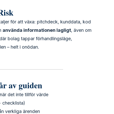
Risk
aljer för att växa: pitchdeck, kunddata, kod
en
använda informationen lagligt
, även om
där bolag tappar förhandlingsläge,
en – helt i onödan.
år av guiden
är det inte tillför värde
+ checklista)
ån verkliga ärenden