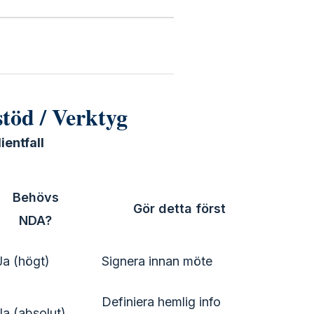
stöd / Verktyg
ientfall
Behövs
Gör detta först
NDA?
Ja (högt)
Signera innan möte
Definiera hemlig info
Ja (absolut)